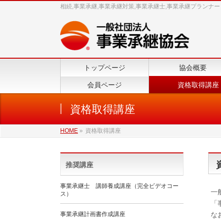
相続,事業承継,事業承継対策,事業承継士,事業承継プランナー
トップページ
協会概要
会員ページ
資格取得講座
資格取得講座
HOME
»
資格取得講座
推奨講座
事業承継士 講師養成講座（完全ビデオコー
一
ス）
「
事業承継計画書作成講座
な