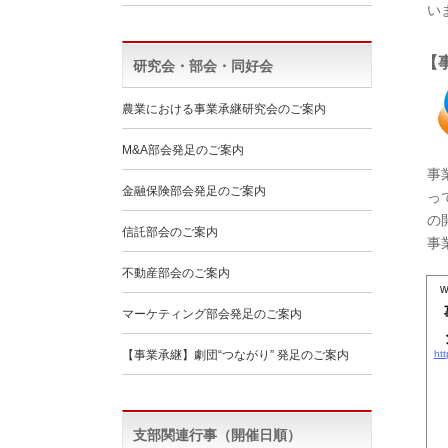
い
【
研究会・部会・同好会
農業における事業承継研究会のご案内
M&A部会発足のご案内
事
金融保険部会発足のご案内
っ
の
信託部会のご案内
事
不動産部会のご案内
w
マーケティング部会発足のご案内
【事業承継】劇団“つながり” 発足のご案内
htt
支部関連行事（開催日順）