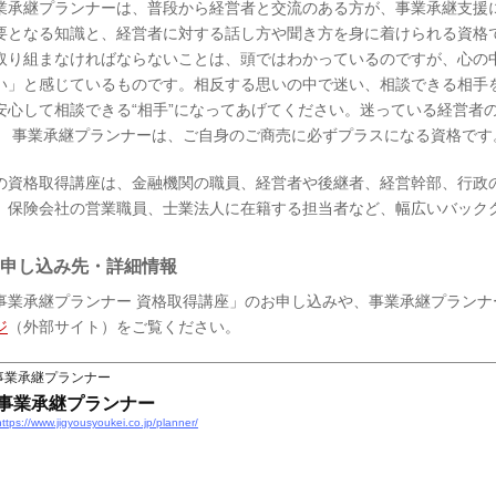
業承継プランナーは、普段から経営者と交流のある方が、事業承継支援に
要となる知識と、経営者に対する話し方や聞き方を身に着けられる資格
取り組まなければならないことは、頭ではわかっているのですが、心の
い」と感じているものです。相反する思いの中で迷い、相談できる相手
安心して相談できる“相手”になってあげてください。迷っている経営者
。 事業承継プランナーは、ご自身のご商売に必ずプラスになる資格です
の資格取得講座は、金融機関の職員、経営者や後継者、経営幹部、行政
、保険会社の営業職員、士業法人に在籍する担当者など、幅広いバック
お申し込み先・詳細情報
事業承継プランナー 資格取得講座」のお申し込みや、事業承継プランナ
ジ
（外部サイト）をご覧ください。
事業承継プランナー
事業承継プランナー
https://www.jigyousyoukei.co.jp/planner/