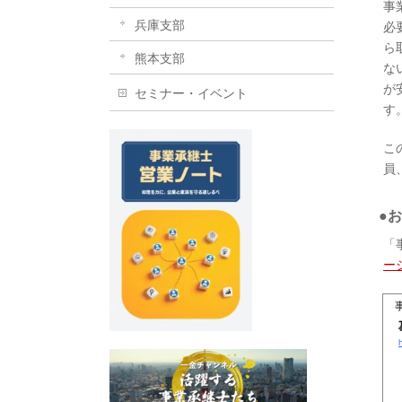
事
兵庫支部
必
ら
熊本支部
な
が
セミナー・イベント
す
こ
員
●
「
ー