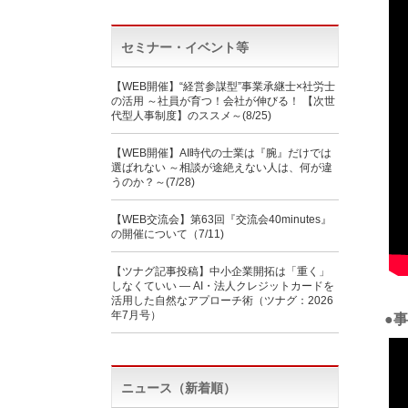
セミナー・イベント等
【WEB開催】“経営参謀型”事業承継士×社労士
の活用 ～社員が育つ！会社が伸びる！ 【次世
代型人事制度】のススメ～(8/25)
【WEB開催】AI時代の士業は『腕』だけでは
選ばれない ～相談が途絶えない人は、何が違
うのか？～(7/28)
【WEB交流会】第63回『交流会40minutes』
の開催について（7/11)
【ツナグ記事投稿】中小企業開拓は「重く」
しなくていい ― AI・法人クレジットカードを
活用した自然なアプローチ術（ツナグ：2026
年7月号）
●
ニュース（新着順）