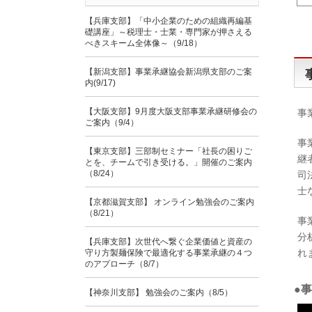
【兵庫支部】「中小企業のための組織再編基
礎講座」～税理士・士業・専門家が押さえる
べきスキーム全体像～（9/18）
【新潟支部】事業承継協会新潟県支部のご案
内(9/17)
【大阪支部】9月度大阪支部事業承継研修会の
事
ご案内（9/4）
事
【東京支部】三部制セミナー「社長の困りご
継
とを、チームで引き受ける。」開催のご案内
（8/24）
司
士
【京都滋賀支部】 オンライン勉強会のご案内
（8/21）
事
分
【兵庫支部】次世代へ繋ぐ企業価値と資産の
れ
守り方製麺保険で最適化する事業承継の４つ
のアプローチ（8/7）
●
【神奈川支部】 勉強会のご案内（8/5）