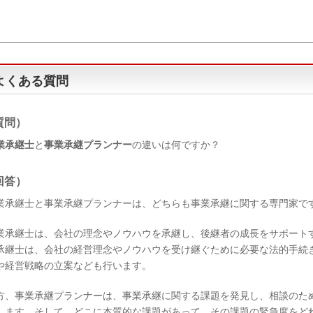
よくある質問
質問）
業承継士
と
事業承継プランナー
の違いは何ですか？
回答）
業承継士と事業承継プランナーは、どちらも事業承継に関する専門家で
業承継士は、会社の理念やノウハウを承継し、後継者の成長をサポート
承継士は、会社の経営理念やノウハウを受け継ぐために必要な法的手続
や経営戦略の立案なども行います。
方、事業承継プランナーは、事業承継に関する課題を発見し、相談のた
します。そして、どこに本質的な課題があって、その課題の緊急度をど