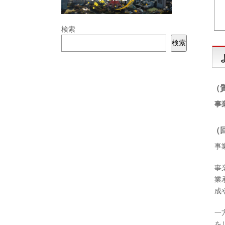
検索
検索
（
事
（
事
事
業
成
一
を