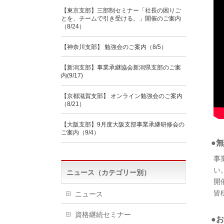
【東京支部】三部制セミナー「社長の困りご
とを、チームで引き受ける。」開催のご案内
（8/24）
【神奈川支部】 勉強会のご案内（8/5）
【新潟支部】事業承継協会新潟県支部のご案
内(9/17)
【京都滋賀支部】 オンライン勉強会のご案内
（8/21）
【大阪支部】9月度大阪支部事業承継研修会の
ご案内（9/4）
●
事
い
ニュース（カテゴリー別）
開
皆
ニュース
資格継続セミナー
●