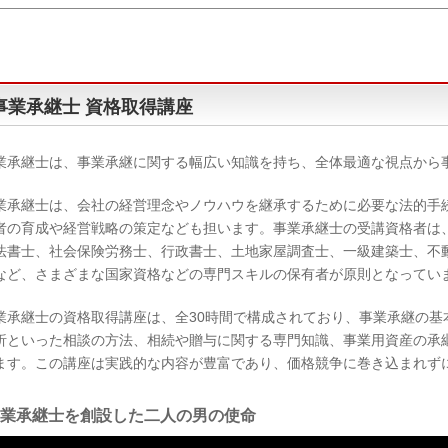
事業承継士 資格取得講座
業承継士は、事業承継に関する幅広い知識を持ち、全体最適な視点から
業承継士は、会社の経営理念やノウハウを継承するために必要な法的手
者の育成や経営戦略の策定なども担います。事業承継士の受講資格者は
法書士、社会保険労務士、行政書士、土地家屋調査士、一級建築士、不
など、さまざまな国家資格などの専門スキルの保有者が原則となってい
業承継士の資格取得講座は、全30時間で構成されており、事業承継の基
析といった相談の方法、相続や贈与に関する専門知識、事業用資産の承
ます。この講座は実践的な内容が豊富であり、価格競争に巻き込まれず
事業承継士を創設した二人の男の使命