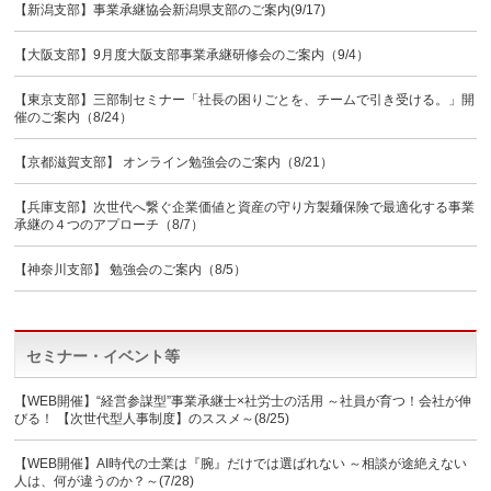
【新潟支部】事業承継協会新潟県支部のご案内(9/17)
【大阪支部】9月度大阪支部事業承継研修会のご案内（9/4）
【東京支部】三部制セミナー「社長の困りごとを、チームで引き受ける。」開
催のご案内（8/24）
【京都滋賀支部】 オンライン勉強会のご案内（8/21）
【兵庫支部】次世代へ繋ぐ企業価値と資産の守り方製麺保険で最適化する事業
承継の４つのアプローチ（8/7）
【神奈川支部】 勉強会のご案内（8/5）
セミナー・イベント等
【WEB開催】“経営参謀型”事業承継士×社労士の活用 ～社員が育つ！会社が伸
びる！ 【次世代型人事制度】のススメ～(8/25)
【WEB開催】AI時代の士業は『腕』だけでは選ばれない ～相談が途絶えない
人は、何が違うのか？～(7/28)