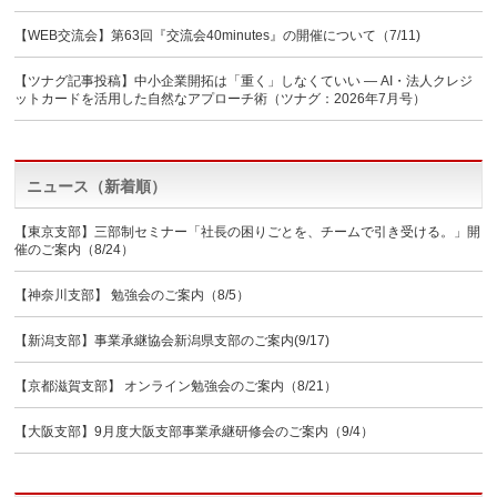
【WEB交流会】第63回『交流会40minutes』の開催について（7/11)
【ツナグ記事投稿】中小企業開拓は「重く」しなくていい ― AI・法人クレジ
ットカードを活用した自然なアプローチ術（ツナグ：2026年7月号）
ニュース（新着順）
【東京支部】三部制セミナー「社長の困りごとを、チームで引き受ける。」開
催のご案内（8/24）
【神奈川支部】 勉強会のご案内（8/5）
【新潟支部】事業承継協会新潟県支部のご案内(9/17)
【京都滋賀支部】 オンライン勉強会のご案内（8/21）
【大阪支部】9月度大阪支部事業承継研修会のご案内（9/4）