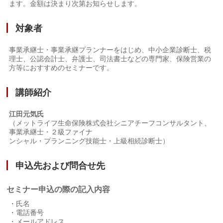
ます。⾦額は決まり次第お知らせします。
対象者
事業承継⼠・事業承継プランナーをはじめ、中⼩企業診断⼠、税
理⼠、公認会計⼠、弁護⼠、司法書⼠などの専⾨家、保険営業の
⽅等におすすめのセミナーです。
講師紹介
江⽥元気⽒
（メットライフ⽣命保険株式会社シニアチーフコンサルタント、
事業承継⼠・２級ファイナ
ンシャル・プランニング技能⼠・上級相続診断⼠）
申込先および問合せ先
セミナー申込の際の記入内容
・⽒名
・電話番号
・メールアドレス