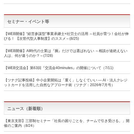
セミナー・イベント等
【WEB開催】“経営参謀型”事業承継士×社労士の活用 ～社員が育つ！会社が伸
びる！ 【次世代型人事制度】のススメ～(8/25)
【WEB開催】AI時代の士業は『腕』だけでは選ばれない ～相談が途絶えない
人は、何が違うのか？～(7/28)
【WEB交流会】第63回『交流会40minutes』の開催について（7/11)
【ツナグ記事投稿】中小企業開拓は「重く」しなくていい ― AI・法人クレジ
ットカードを活用した自然なアプローチ術（ツナグ：2026年7月号）
ニュース（新着順）
【東京支部】三部制セミナー「社長の困りごとを、チームで引き受ける。」開
催のご案内（8/24）