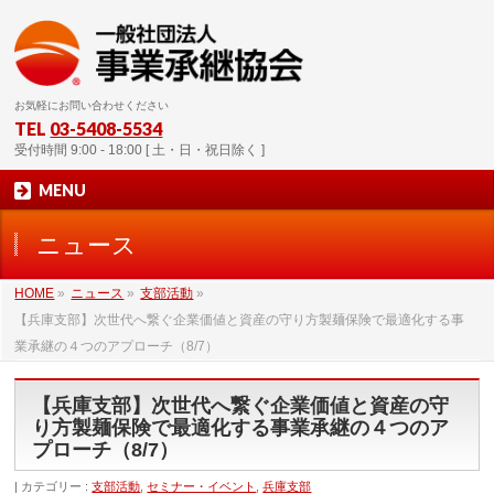
お気軽にお問い合わせください
TEL
03-5408-5534
受付時間 9:00 - 18:00 [ 土・日・祝日除く ]
MENU
ニュース
HOME
»
ニュース
»
支部活動
»
【兵庫支部】次世代へ繋ぐ企業価値と資産の守り方製麺保険で最適化する事
業承継の４つのアプローチ（8/7）
【兵庫支部】次世代へ繋ぐ企業価値と資産の守
り方製麺保険で最適化する事業承継の４つのア
プローチ（8/7）
カテゴリー :
支部活動
,
セミナー・イベント
,
兵庫支部