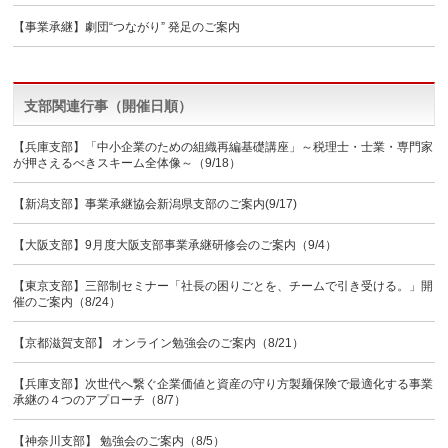
【事業承継】劇団“つながり” 発足のご案内
支部関連行事（開催日順）
【兵庫支部】「中小企業のための組織再編基礎講座」～税理士・士業・専門家
が押さえるべきスキーム全体像～（9/18）
【新潟支部】事業承継協会新潟県支部のご案内(9/17)
【大阪支部】9月度大阪支部事業承継研修会のご案内（9/4）
【東京支部】三部制セミナー「社長の困りごとを、チームで引き受ける。」開
催のご案内（8/24）
【京都滋賀支部】 オンライン勉強会のご案内（8/21）
【兵庫支部】次世代へ繋ぐ企業価値と資産の守り方製麺保険で最適化する事業
承継の４つのアプローチ（8/7）
【神奈川支部】 勉強会のご案内（8/5）