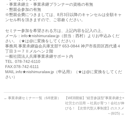
・事業承継⼠・事業承継プランナーの資格の有無
・懇親会参加の有無
※懇親会費につきましては、8⽉3⽇以降のキャンセルは全額キャ
ンセル料を頂きますので、ご容赦ください。
セミナー参加を希望される方は、上記内容を記入の上、
メール：info★nishimuralaw.jp（担当：西村）よりお申込みくだ
さい。（★は@に変換をしてください）
事務局.事業承継協会兵庫支部〒653-0844 神戸市長田区西代通４
丁目３ー７Ⅱメルヘン２階
一般社団法人兵庫事業承継サポート内
TEL. 078-742-6110
FAX.078-742-6111
MAIL.info★nishimuralaw.jp（申込用）（★は@に変換をしてくだ
さい）
←
事業承継セミナー一覧（6/8更新）
【WEB開催】“経営参謀型”事業承継士×
社労士の活用 ～社員が育つ！会社が伸
びる！ 【次世代型人事制度】のススメ
～(8/25)
→