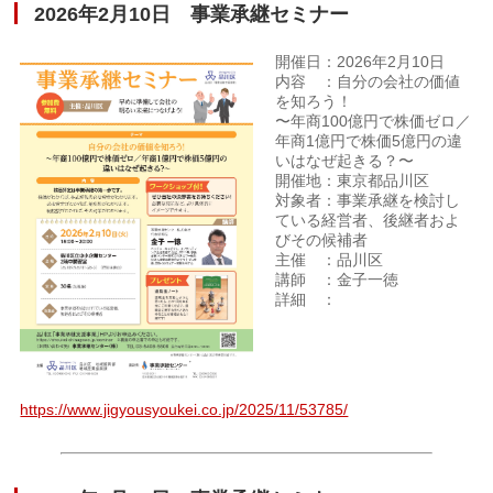
2026年2月10日 事業承継セミナー
開催日：2026年2月10日
内容 ：自分の会社の価値
を知ろう！
〜年商100億円で株価ゼロ／
年商1億円で株価5億円の違
いはなぜ起きる？〜
開催地：東京都品川区
対象者：事業承継を検討し
ている経営者、後継者およ
びその候補者
主催 ：品川区
講師 ：金子一徳
詳細 ：
https://www.jigyousyoukei.co.jp/2025/11/53785/