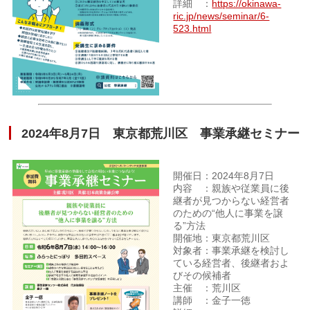
詳細 ：
https://okinawa-
ric.jp/news/seminar/6-
523.html
2024年8月7日 東京都荒川区 事業承継セミナー
開催日：2024年8月7日
内容 ：親族や従業員に後
継者が見つからない経営者
のための“他人に事業を譲
る”方法
開催地：東京都荒川区
対象者：事業承継を検討し
ている経営者、後継者およ
びその候補者
主催 ：荒川区
講師 ：金子一徳