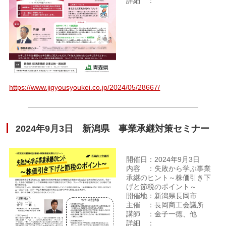
詳細 ：
https://www.jigyousyoukei.co.jp/2024/05/28667/
2024年9月3日 新潟県 事業承継対策セミナー
開催日：2024年9月3日
内容 ：失敗から学ぶ事業
承継のヒント～株価引き下
げと節税のポイント～
開催地：新潟県長岡市
主催 ：長岡商工会議所
講師 ：金子一徳、他
詳細 ：