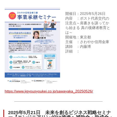
開催日：2025年5月26日
内容 ：ポスト代表交代の
注意点～肩書きを譲ってか
ら始まる 真の後継者教育と
は～
開催地：東京都
主催 ：さわやか信用金庫
講師 ：内藤博
詳細 ：
https://www.jigyousyoukei.co.jp/sawayaka_20250526/
2025年5月21日 未来を創るビジネス戦略セミナ