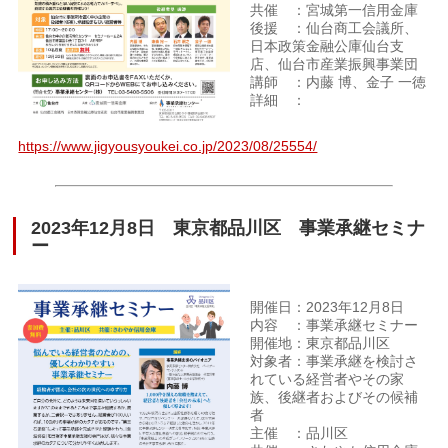
共催 ：宮城第一信用金庫
後援 ：仙台商工会議所、
日本政策金融公庫仙台支
店、仙台市産業振興事業団
講師 ：内藤 博、金子 一徳
詳細 ：
https://www.jigyousyoukei.co.jp/2023/08/25554/
2023年12月8日 東京都品川区 事業承継セミナ
ー
開催日：2023年12月8日
内容 ：事業承継セミナー
開催地：東京都品川区
対象者：事業承継を検討さ
れている経営者やその家
族、後継者およびその候補
者
主催 ：品川区