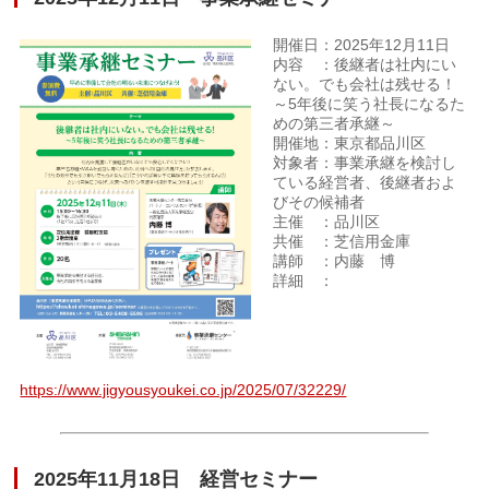
開催日：2025年12月11日
内容 ：後継者は社内にい
ない。でも会社は残せる！
～5年後に笑う社長になるた
めの第三者承継～
開催地：東京都品川区
対象者：事業承継を検討し
ている経営者、後継者およ
びその候補者
主催 ：品川区
共催 ：芝信用金庫
講師 ：内藤 博
詳細 ：
https://www.jigyousyoukei.co.jp/2025/07/32229/
2025年11月18日 経営セミナー