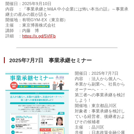
開催日：2025年9月10日
内容 ：『事業承継とM&A 中小企業には怖い本当の話』～事業承
継士の産みの親が語る～
開催地：有明GYM-EX（東京都）
主催 ：東京博善株式会社
講師 ：内藤 博
詳細 ：
https://x.gd/5VIFb
2025年7月7日 事業承継セミナー
開催日：2025年7月7日
内容 ：法人から個人へ、
本業から副業へ、社長から
オーナーへ・・・
第三者への事業承継を検討
しよう！
開催地：東京都品川区
対象者：事業承継を検討し
ている経営者、後継者およ
びその候補者
主催 ：品川区
共催 ：日本政策金融公庫