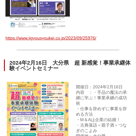
https://www.jigyousyoukei.co.jp/2023/09/25976/
2024年2月16日 大分県 超 新感覚！事業承継体
験イベントセミナー
開催日：2024年2月16日
内容 ：・手品の魔法の承
継に学ぶ！事業承継の成功
術
・仕事を辞めずに事業を辞
める方法
・M＆Aは企業の結婚！
・古典落語＜親子酒＞つな
ぎのこよみ
開催地：大分県