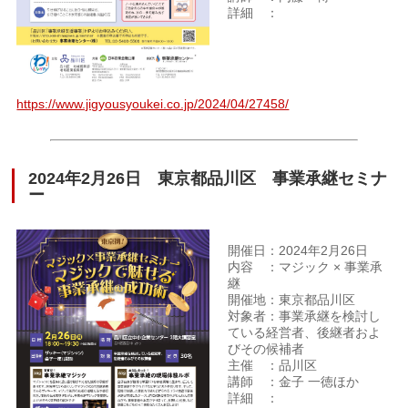
詳細 ：
https://www.jigyousyoukei.co.jp/2024/04/27458/
2024年2月26日 東京都品川区 事業承継セミナ
ー
開催日：2024年2月26日
内容 ：マジック × 事業承
継
開催地：東京都品川区
対象者：事業承継を検討し
ている経営者、後継者およ
びその候補者
主催 ：品川区
講師 ：金子 一徳ほか
詳細 ：