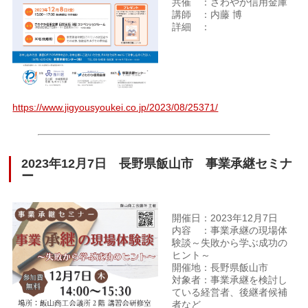
共催 ：さわやか信用金庫
講師 ：内藤 博
詳細 ：
https://www.jigyousyoukei.co.jp/2023/08/25371/
2023年12月7日 長野県飯山市 事業承継セミナ
ー
開催日：2023年12月7日
内容 ：事業承継の現場体
験談～失敗から学ぶ成功の
ヒント～
開催地：長野県飯山市
対象者：事業承継を検討し
ている経営者、後継者候補
者など