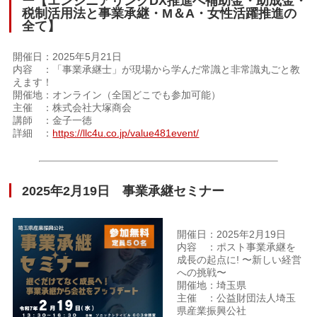
ー【エンジニアリングDX推進へ補助金・助成金・
税制活用法と事業承継・M＆A・女性活躍推進の
全て】
開催日：2025年5月21日
内容 ：「事業承継士」が現場から学んだ常識と非常識丸ごと教
えます！
開催地：オンライン（全国どこでも参加可能）
主催 ：株式会社大塚商会
講師 ：金子一徳
詳細 ：
https://llc4u.co.jp/value481event/
2025年2月19日 事業承継セミナー
開催日：2025年2月19日
内容 ：ポスト事業承継を
成長の起点に! 〜新しい経営
への挑戦〜
開催地：埼玉県
主催 ：公益財団法人埼玉
県産業振興公社