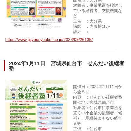
対象者：事業承継を検討し
ている経営者、支援機関な
ど
主催 ：大分県
講師 ：内藤博ほか
詳細 ：
https://www.jigyousyoukei.co.jp/2023/09/26135/
2024年1月11日 宮城県仙台市 せんだい後継者
塾
開催日：2024年1月11日か
ら全５回
内容 ：せんだい後継者塾
開催地：宮城県仙台市
対象者：仙台市に事業所を
置く中小企業の後継者（候
補）、承継後まもない経営
者等
主催 ：仙台市