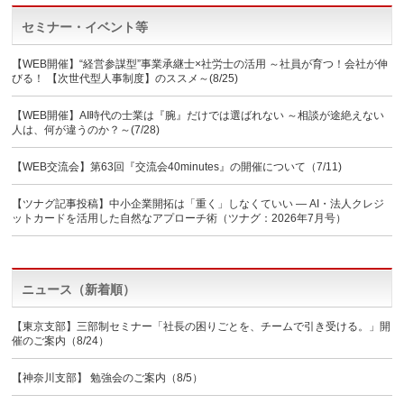
セミナー・イベント等
【WEB開催】“経営参謀型”事業承継士×社労士の活用 ～社員が育つ！会社が伸
びる！ 【次世代型人事制度】のススメ～(8/25)
【WEB開催】AI時代の士業は『腕』だけでは選ばれない ～相談が途絶えない
人は、何が違うのか？～(7/28)
【WEB交流会】第63回『交流会40minutes』の開催について（7/11)
【ツナグ記事投稿】中小企業開拓は「重く」しなくていい ― AI・法人クレジ
ットカードを活用した自然なアプローチ術（ツナグ：2026年7月号）
ニュース（新着順）
【東京支部】三部制セミナー「社長の困りごとを、チームで引き受ける。」開
催のご案内（8/24）
【神奈川支部】 勉強会のご案内（8/5）