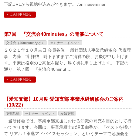
下記URLから視聴申込みができます。 /onlineseminar
この記事を読む
第7回 『交流会40minutes』の開催について
交流会（40minutesなど）
セミナー・イベント
２０２１年１０月吉日 会員各位 一般社団法人事業承継協会 代表理
事 内藤 博 拝啓 時下ますますご清祥の段、お慶び申し上げま
す。平素は格別のご高配を賜り、厚く御礼申し上げます。 下記の
通り、第７回 『交流会40minut …
この記事を読む
【愛知支部】10月度 愛知支部 事業承継研修会のご案内
（10/22）
支部活動
セミナー・イベント
愛知支部
当研修会では、事業承継支援における知識の補充を目的として行
っております。今回は、事業承継士の澤田由香が、「ゲストを招い
て リアル！承継アドバイスセッション」というテーマで勉強会を