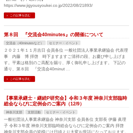
https://www.jigyousyoukei.co.jp/2022/08/21893/
この記事を読む
第８回 『交流会40minutes』の開催について
交流会（40minutesなど）
セミナー・イベント
２０２１年１１月吉日 会員各位 一般社団法人事業承継協会 代表理
事 内藤 博 拝啓 時下ますますご清祥の段、お慶び申し上げま
す。平素は格別のご高配を賜り、厚く御礼申し上げます。 下記の
通り、第８回 『交流会40minut …
この記事を読む
【事業承継士・継続P研究会】令和３年度 神奈川支部臨時
総会ならびに定例会のご案内（12/9）
神奈川支部
支部活動
セミナー・イベント
一般社団法人事業承継協会 神奈川支部 会員各位 支部長 伊藤 眞理
子 令和３年度 神奈川支部臨時総会ならびに定例会のご案内 拝啓
神奈川支部会員の皆様には日頃より大変お世話になっております。