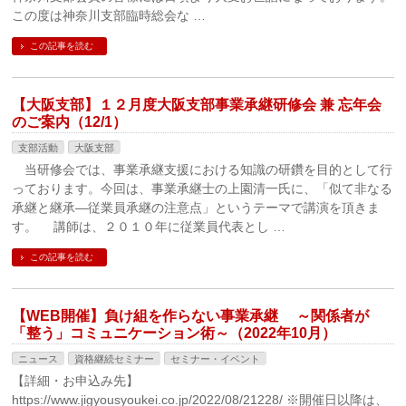
この度は神奈川支部臨時総会な …
この記事を読む
【大阪支部】１２月度大阪支部事業承継研修会 兼 忘年会
のご案内（12/1）
支部活動
大阪支部
当研修会では、事業承継支援における知識の研鑽を目的として行
っております。今回は、事業承継士の上園清一氏に、「似て非なる
承継と継承―従業員承継の注意点」というテーマで講演を頂きま
す。 講師は、２０１０年に従業員代表とし …
この記事を読む
【WEB開催】負け組を作らない事業承継 ～関係者が
「整う」コミュニケーション術～（2022年10月）
ニュース
資格継続セミナー
セミナー・イベント
【詳細・お申込み先】
https://www.jigyousyoukei.co.jp/2022/08/21228/ ※開催日以降は、