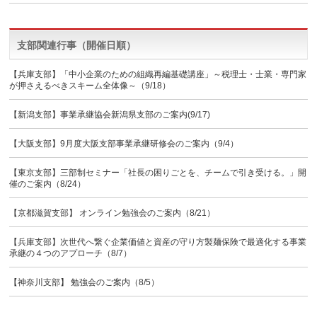
支部関連行事（開催日順）
【兵庫支部】「中小企業のための組織再編基礎講座」～税理士・士業・専門家
が押さえるべきスキーム全体像～（9/18）
【新潟支部】事業承継協会新潟県支部のご案内(9/17)
【大阪支部】9月度大阪支部事業承継研修会のご案内（9/4）
【東京支部】三部制セミナー「社長の困りごとを、チームで引き受ける。」開
催のご案内（8/24）
【京都滋賀支部】 オンライン勉強会のご案内（8/21）
【兵庫支部】次世代へ繋ぐ企業価値と資産の守り方製麺保険で最適化する事業
承継の４つのアプローチ（8/7）
【神奈川支部】 勉強会のご案内（8/5）