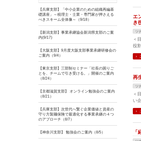
【兵庫支部】「中小企業のための組織再編基
礎講座」～税理士・士業・専門家が押さえる
エ
べきスキーム全体像～（9/18）
き
ツ
【新潟支部】事業承継協会新潟県支部のご案
内(9/17)
＜
役
【大阪支部】9月度大阪支部事業承継研修会の
ご案内（9/4）
【東京支部】三部制セミナー「社長の困りご
とを、チームで引き受ける。」開催のご案内
再
（8/24）
ツ
【京都滋賀支部】 オンライン勉強会のご案内
＜
（8/21）
い
【兵庫支部】次世代へ繋ぐ企業価値と資産の
守り方製麺保険で最適化する事業承継の４つ
のアプローチ（8/7）
「
【神奈川支部】 勉強会のご案内（8/5）