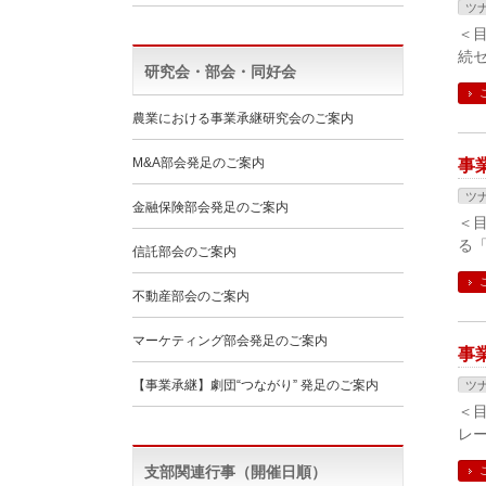
ツ
＜
続
研究会・部会・同好会
農業における事業承継研究会のご案内
M&A部会発足のご案内
事
ツ
金融保険部会発足のご案内
＜
る
信託部会のご案内
不動産部会のご案内
マーケティング部会発足のご案内
事
【事業承継】劇団“つながり” 発足のご案内
ツ
＜
レ
支部関連行事（開催日順）