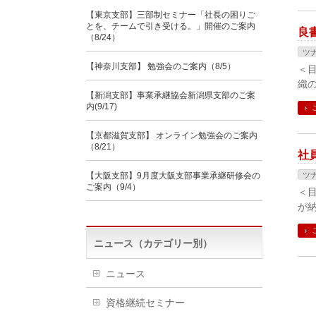
【東京支部】三部制セミナー「社長の困りご
とを、チームで引き受ける。」開催のご案内
良
（8/24）
ツ
【神奈川支部】 勉強会のご案内（8/5）
＜
織の
【新潟支部】事業承継協会新潟県支部のご案
内(9/17)
【京都滋賀支部】 オンライン勉強会のご案内
（8/21）
社
【大阪支部】9月度大阪支部事業承継研修会の
ツ
ご案内（9/4）
＜
が納
ニュース（カテゴリー別）
ニュース
資格継続セミナー