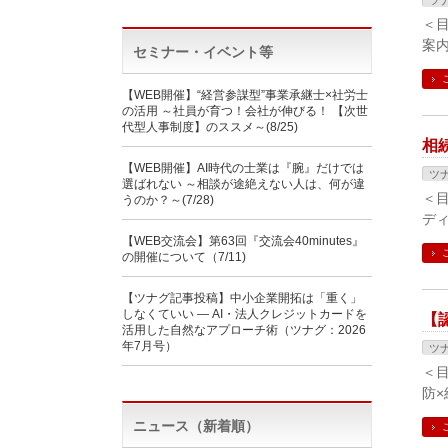
ツ
＜
案
セミナー・イベント等
【WEB開催】“経営参謀型”事業承継士×社労士
の活用 ～社員が育つ！会社が伸びる！ 【次世
代型人事制度】のススメ～(8/25)
相
【WEB開催】AI時代の士業は『腕』だけでは
ツ
選ばれない ～相談が途絶えない人は、何が違
＜
うのか？～(7/28)
ディ
【WEB交流会】第63回『交流会40minutes』
の開催について（7/11)
【ツナグ記事投稿】中小企業開拓は「重く」
しなくていい ― AI・法人クレジットカードを
【
活用した自然なアプローチ術（ツナグ：2026
年7月号）
ツ
＜
防
ニュース（新着順）