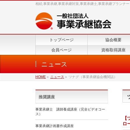
相続,事業承継,事業承継対策,事業承継士,事業承継プランナー
トップページ
協会概要
会員ページ
資格取得講座
ニュース
HOME
»
ニュース
»
ツナグ（事業承継協会機関誌）
推奨講座
事業承継士 講師養成講座（完全ビデオコー
ス）
【
ロ
事業承継計画書作成講座