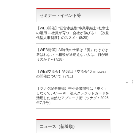
セミナー・イベント等
【WEB開催】“経営参謀型”事業承継士×社労士
の活用 ～社員が育つ！会社が伸びる！ 【次世
代型人事制度】のススメ～(8/25)
【WEB開催】AI時代の士業は『腕』だけでは
選ばれない ～相談が途絶えない人は、何が違
うのか？～(7/28)
【WEB交流会】第63回『交流会40minutes』
の開催について（7/11)
←
【
【ツナグ記事投稿】中小企業開拓は「重く」
しなくていい ― AI・法人クレジットカードを
活用した自然なアプローチ術（ツナグ：2026
年7月号）
ニュース（新着順）