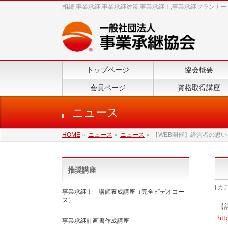
相続,事業承継,事業承継対策,事業承継士,事業承継プランナー
トップページ
協会概要
会員ページ
資格取得講座
ニュース
HOME
»
ニュース
»
ニュース
»
【WEB開催】経営者の思いを
推奨講座
カテ
事業承継士 講師養成講座（完全ビデオコー
ス）
【
htt
事業承継計画書作成講座