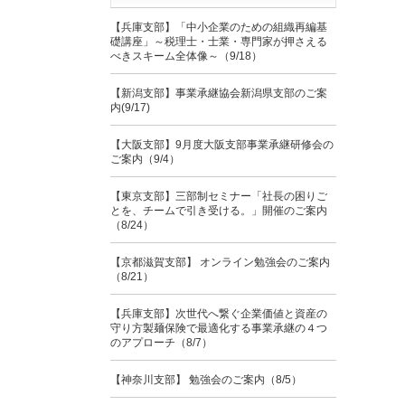
【兵庫支部】「中小企業のための組織再編基
礎講座」～税理士・士業・専門家が押さえる
べきスキーム全体像～（9/18）
【新潟支部】事業承継協会新潟県支部のご案
内(9/17)
【大阪支部】9月度大阪支部事業承継研修会の
ご案内（9/4）
【東京支部】三部制セミナー「社長の困りご
とを、チームで引き受ける。」開催のご案内
（8/24）
【京都滋賀支部】 オンライン勉強会のご案内
（8/21）
【兵庫支部】次世代へ繋ぐ企業価値と資産の
守り方製麺保険で最適化する事業承継の４つ
のアプローチ（8/7）
【神奈川支部】 勉強会のご案内（8/5）