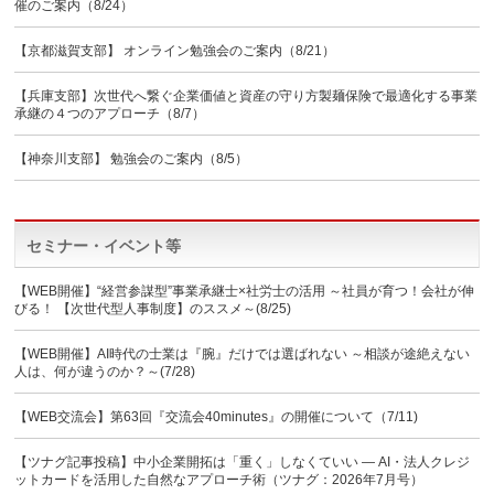
催のご案内（8/24）
【京都滋賀支部】 オンライン勉強会のご案内（8/21）
【兵庫支部】次世代へ繋ぐ企業価値と資産の守り方製麺保険で最適化する事業
承継の４つのアプローチ（8/7）
【神奈川支部】 勉強会のご案内（8/5）
セミナー・イベント等
【WEB開催】“経営参謀型”事業承継士×社労士の活用 ～社員が育つ！会社が伸
びる！ 【次世代型人事制度】のススメ～(8/25)
【WEB開催】AI時代の士業は『腕』だけでは選ばれない ～相談が途絶えない
人は、何が違うのか？～(7/28)
【WEB交流会】第63回『交流会40minutes』の開催について（7/11)
【ツナグ記事投稿】中小企業開拓は「重く」しなくていい ― AI・法人クレジ
ットカードを活用した自然なアプローチ術（ツナグ：2026年7月号）