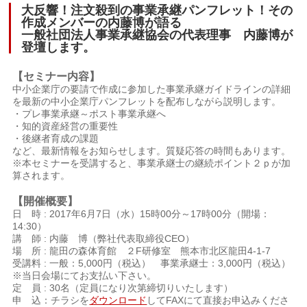
大反響！注文殺到の事業承継パンフレット！その
作成メンバーの内藤博が語る
一般社団法人事業承継協会の代表理事 内藤博が
登壇します。
【セミナー内容】
中小企業庁の要請で作成に参加した事業承継ガイドラインの詳細
を最新の中小企業庁パンフレットを配布しながら説明します。
・プレ事業承継～ポスト事業承継へ
・知的資産経営の重要性
・後継者育成の課題
など、最新情報をお知らせします。質疑応答の時間もあります。
※本セミナーを受講すると、事業承継士の継続ポイント２ｐが加
算されます。
【開催概要】
日 時 : 2017年6月7日（水）15時00分～17時00分（開場：
14:30）
講 師 : 内藤 博（弊社代表取締役CEO）
場 所 : 龍田の森体育館 ２F研修室 熊本市北区龍田4-1-7
受講料 : 一般：5,000円（税込） 事業承継士：3,000円（税込）
※当日会場にてお支払い下さい。
定 員 : 30名（定員になり次第締切りいたします）
申 込：チラシを
ダウンロード
してFAXにて直接お申込みくださ