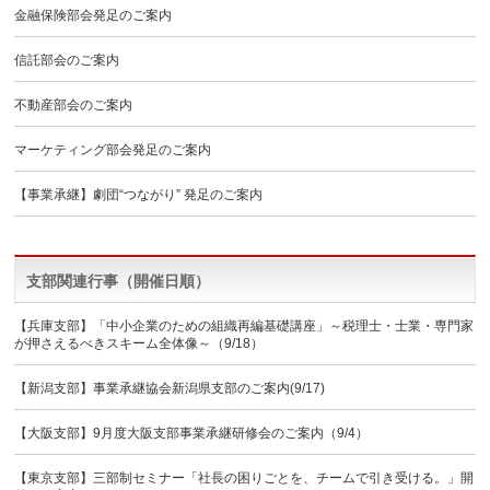
金融保険部会発足のご案内
信託部会のご案内
不動産部会のご案内
マーケティング部会発足のご案内
【事業承継】劇団“つながり” 発足のご案内
支部関連行事（開催日順）
【兵庫支部】「中小企業のための組織再編基礎講座」～税理士・士業・専門家
が押さえるべきスキーム全体像～（9/18）
【新潟支部】事業承継協会新潟県支部のご案内(9/17)
【大阪支部】9月度大阪支部事業承継研修会のご案内（9/4）
【東京支部】三部制セミナー「社長の困りごとを、チームで引き受ける。」開