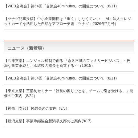
【WEB交流会】第64回『交流会40minutes』の開催について（8/11)
【ツナグ記事投稿】中小企業開拓は「重く」しなくていい ― AI・法人クレジ
ットカードを活用した自然なアプローチ術（ツナグ：2026年7月号）
ニュース（新着順）
【兵庫支部】エンジェル税制で創る 「永久不滅のファミリービジネス」～円
満な事業承継と、承継後の成長を両立する～（10/15）
【WEB交流会】第64回『交流会40minutes』の開催について（8/11)
【東京支部】三部制セミナー「社長の困りごとを、チームで引き受ける。」開
催のご案内（8/24）
【神奈川支部】 勉強会のご案内（8/5）
【新潟支部】事業承継協会新潟県支部のご案内(9/17)