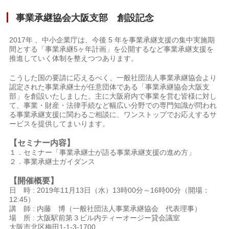
事業承継協会大阪支部 創設記念
2017年 、中小企業庁は、今後 5 年を事業承継支援の集中実施期
間とする「事業承継5ヶ年計画」を公開するなど事業承継支援を
推進していく体制を整えつつあります。
こうした国の要請に応えるべく、一般社団法人事業承継協会より
認定された事業承継士が任意団体である「事業承継協会大阪支
部」を創設いたしました。主に大阪府内で事業を営む皆様に対し
て、事業・財産・法律手続など幅広い分野での専門知識が問われ
る事業承継支援に関わるご相談に、ワンストップでお応えするサ
ービスを提供してまいります。
【セミナー内容】
１．セミナー「事業承継士が語る事業承継支援の進め方」
２．事業承継士ガイダンス
【開催概要】
日 時 : 2019年11月13日（水）13時00分～16時00分（開場：
12:45）
講 師 : 内藤 博（一般社団法人事業承継協会 代表理事）
場 所 : 大阪駅前第３ビル内ティーオージー貸会議室
大阪市北区梅田1-1-3-1700