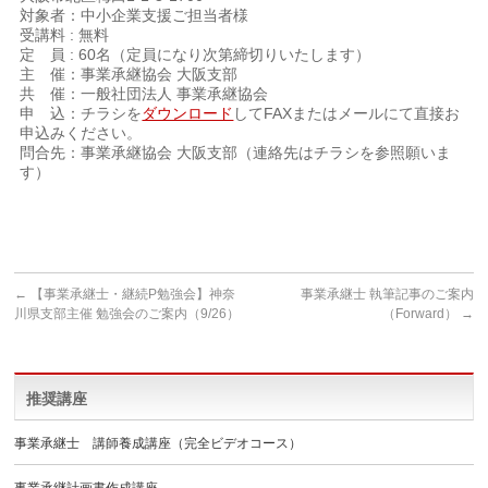
対象者：中小企業支援ご担当者様
受講料 : 無料
定 員 : 60名（定員になり次第締切りいたします）
主 催：事業承継協会 大阪支部
共 催：一般社団法人 事業承継協会
申 込：チラシを
ダウンロード
してFAXまたはメールにて直接お
申込みください。
問合先：事業承継協会 大阪支部（連絡先はチラシを参照願いま
す）
←
【事業承継士・継続P勉強会】神奈
事業承継士 執筆記事のご案内
川県支部主催 勉強会のご案内（9/26）
（Forward）
→
推奨講座
事業承継士 講師養成講座（完全ビデオコース）