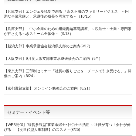
【兵庫支部】エンジェル税制で創る 「永久不滅のファミリービジネス」～円
満な事業承継と、承継後の成長を両立する～（10/15）
【兵庫支部】「中小企業のための組織再編基礎講座」～税理士・士業・専門家
が押さえるべきスキーム全体像～（9/18）
【新潟支部】事業承継協会新潟県支部のご案内(9/17)
【大阪支部】9月度大阪支部事業承継研修会のご案内（9/4）
【東京支部】三部制セミナー「社長の困りごとを、チームで引き受ける。」開
催のご案内（8/24）
【京都滋賀支部】 オンライン勉強会のご案内（8/21）
セミナー・イベント等
【WEB開催】“経営参謀型”事業承継士×社労士の活用 ～社員が育つ！会社が伸
びる！ 【次世代型人事制度】のススメ～(8/25)