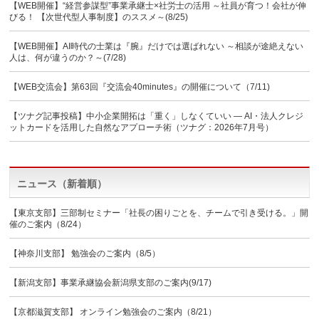
【WEB開催】“経営参謀型”事業承継士×社労士の活用 ～社員が育つ！会社が伸
びる！ 【次世代型人事制度】のススメ～(8/25)
【WEB開催】AI時代の士業は『腕』だけでは選ばれない ～相談が途絶えない
人は、何が違うのか？～(7/28)
【WEB交流会】第63回『交流会40minutes』の開催について（7/11)
【ツナグ記事投稿】中小企業開拓は「重く」しなくていい ― AI・法人クレジ
ットカードを活用した自然なアプローチ術（ツナグ：2026年7月号）
ニュース（新着順）
【東京支部】三部制セミナー「社長の困りごとを、チームで引き受ける。」開
催のご案内（8/24）
【神奈川支部】 勉強会のご案内（8/5）
【新潟支部】事業承継協会新潟県支部のご案内(9/17)
【京都滋賀支部】 オンライン勉強会のご案内（8/21）