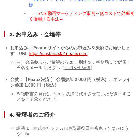
様
SNS 動画マーケティング事例～低コストで効率良
く活用する手法～
3. お申込み・会場等
お申込み ：Peatix サイトからのお申込み＆決済でお願いしま
す
URL:
https://sustanax02.peatix.com
注）会場参加をご希望の方は 、別途５．事務局まで所属・
氏名をメールください（
2月15日 締切
）
会費：【Peatix決済 】 会場参加 2,000 円（税込）、オンライ
ン参加 1,000 円（税込）
※領収書の発行は Peatix 決済に代えさせていただきますこ
とをご了承ください
4. 登壇者のご紹介
講演 1：株式会社シンカ代表取締役田中裕也（たなかゆう
や）様