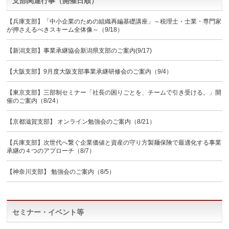
支部関連行事（開催日順）
【兵庫支部】「中小企業のための組織再編基礎講座」～税理士・士業・専門家
が押さえるべきスキーム全体像～（9/18）
【新潟支部】事業承継協会新潟県支部のご案内(9/17)
【大阪支部】9月度大阪支部事業承継研修会のご案内（9/4）
【東京支部】三部制セミナー「社長の困りごとを、チームで引き受ける。」開
催のご案内（8/24）
【京都滋賀支部】 オンライン勉強会のご案内（8/21）
【兵庫支部】次世代へ繋ぐ企業価値と資産の守り方製麺保険で最適化する事業
承継の４つのアプローチ（8/7）
【神奈川支部】 勉強会のご案内（8/5）
セミナー・イベント等