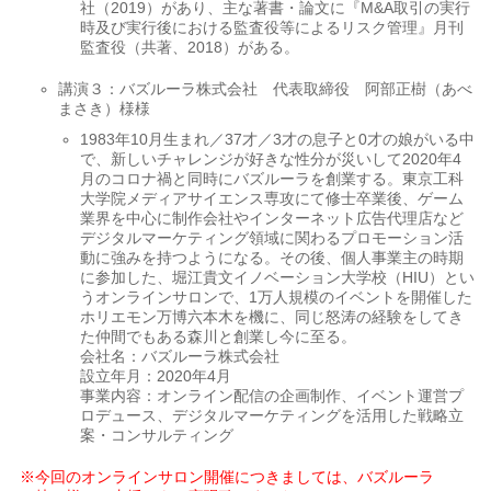
社（2019）があり、主な著書・論文に『M&A取引の実行
時及び実行後における監査役等によるリスク管理』月刊
監査役（共著、2018）がある。
講演３：バズルーラ株式会社 代表取締役 阿部正樹（あべ
まさき）様様
1983年10月生まれ／37才／3才の息子と0才の娘がいる中
で、新しいチャレンジが好きな性分が災いして2020年4
月のコロナ禍と同時にバズルーラを創業する。東京工科
大学院メディアサイエンス専攻にて修士卒業後、ゲーム
業界を中心に制作会社やインターネット広告代理店など
デジタルマーケティング領域に関わるプロモーション活
動に強みを持つようになる。その後、個人事業主の時期
に参加した、堀江貴文イノベーション大学校（HIU）とい
うオンラインサロンで、1万人規模のイベントを開催した
ホリエモン万博六本木を機に、同じ怒涛の経験をしてき
た仲間でもある森川と創業し今に至る。
会社名：バズルーラ株式会社
設立年月：2020年4月
事業内容：オンライン配信の企画制作、イベント運営プ
ロデュース、デジタルマーケティングを活用した戦略立
案・コンサルティング
※今回のオンラインサロン開催につきましては、バズルーラ