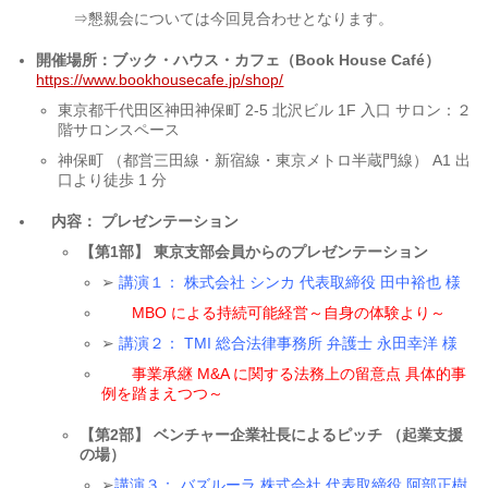
⇒懇親会については今回見合わせとなります。
開催場所：ブック・ハウス・カフェ（Book House Café）
https://www.bookhousecafe.jp/shop/
東京都千代田区神田神保町 2-5 北沢ビル 1F 入口 サロン：２
階サロンスペース
神保町 （都営三田線・新宿線・東京メトロ半蔵門線） A1 出
口より徒歩 1 分
内容： プレゼンテーション
【第1部】 東京支部会員からのプレゼンテーション
➢
講演１： 株式会社 シンカ 代表取締役 田中裕也 様
MBO による持続可能経営～自身の体験より～
➢
講演２： TMI 総合法律事務所 弁護士 永田幸洋 様
事業承継 M&A に関する法務上の留意点 具体的事
例を踏まえつつ～
【第2部】 ベンチャー企業社長によるピッチ （起業支援
の場）
➢
講演３： バズルーラ 株式会社 代表取締役 阿部正樹