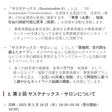
「サステナックス（Sustainable-X）」
とは、「SX：
Sustainable Transformation」を意味する造語です。次世代（将
来）の社会環境が多様に激変する中、
「事業（企業）、地域、
社会の持続可能な変革（発展）」
を目指す活動を意味します。
事業承継協会東京支部に参画する事業承継士や事業承継プ
ランナーが主体となって企画する異業種交流やビジネス・イ
ンキュベーションの促進を目指した活動です。
「サステナックス・サロン」
は、こうした
「業種間、世代間を
越えたオープン・イノベーション」
な観点からサステナックス
なビジネス等の構築を実現するフランクでオープンな活動の場
をイメージしています。
多くの経営者や後継者、各界の専門家・有識者、そして、
様々なエリア・場面で活躍する事業承継士・事業承継プラン
ナー等も交え、
「お互いの共感と信頼、そして関係性に基づ
く緩やかなネットワーク組織の構築」
を目指しています。
2. 第 2 回 サステナックス・サロンについて
日時：2021 年 2 月 18 日（木）18:30~20:30（受付開始：
18:00）