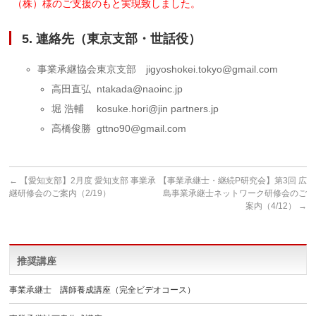
（株）様のご支援のもと実現致しました。
5. 連絡先（東京支部・世話役）
事業承継協会東京支部 jigyoshokei.tokyo@gmail.com
高田直弘 ntakada@naoinc.jp
堀 浩輔 kosuke.hori@jin partners.jp
高橋俊勝 gttno90@gmail.com
←
【愛知支部】2月度 愛知支部 事業承
【事業承継士・継続P研究会】第3回 広
継研修会のご案内（2/19）
島事業承継士ネットワーク研修会のご
案内（4/12）
→
推奨講座
事業承継士 講師養成講座（完全ビデオコース）