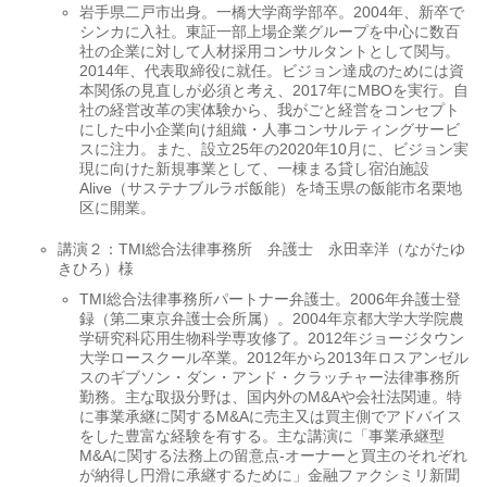
岩手県二戸市出身。一橋大学商学部卒。2004年、新卒で
シンカに入社。東証一部上場企業グループを中心に数百
社の企業に対して人材採用コンサルタントとして関与。
2014年、代表取締役に就任。ビジョン達成のためには資
本関係の見直しが必須と考え、2017年にMBOを実行。自
社の経営改革の実体験から、我がごと経営をコンセプト
にした中小企業向け組織・人事コンサルティングサービ
スに注力。また、設立25年の2020年10月に、ビジョン実
現に向けた新規事業として、一棟まる貸し宿泊施設
Alive（サステナブルラボ飯能）を埼玉県の飯能市名栗地
区に開業。
講演２：TMI総合法律事務所 弁護士 永田幸洋（ながたゆ
きひろ）様
TMI総合法律事務所パートナー弁護士。2006年弁護士登
録（第二東京弁護士会所属）。2004年京都大学大学院農
学研究科応用生物科学専攻修了。2012年ジョージタウン
大学ロースクール卒業。2012年から2013年ロスアンゼル
スのギブソン・ダン・アンド・クラッチャー法律事務所
勤務。主な取扱分野は、国内外のM&Aや会社法関連。特
に事業承継に関するM&Aに売主又は買主側でアドバイス
をした豊富な経験を有する。主な講演に「事業承継型
M&Aに関する法務上の留意点‐オーナーと買主のそれぞれ
が納得し円滑に承継するために」金融ファクシミリ新聞