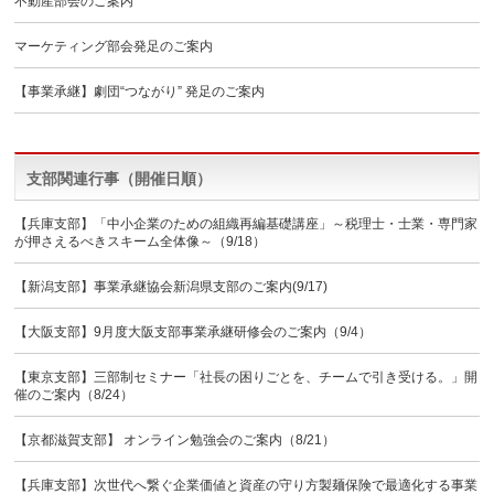
不動産部会のご案内
マーケティング部会発足のご案内
【事業承継】劇団“つながり” 発足のご案内
支部関連行事（開催日順）
【兵庫支部】「中小企業のための組織再編基礎講座」～税理士・士業・専門家
が押さえるべきスキーム全体像～（9/18）
【新潟支部】事業承継協会新潟県支部のご案内(9/17)
【大阪支部】9月度大阪支部事業承継研修会のご案内（9/4）
【東京支部】三部制セミナー「社長の困りごとを、チームで引き受ける。」開
催のご案内（8/24）
【京都滋賀支部】 オンライン勉強会のご案内（8/21）
【兵庫支部】次世代へ繋ぐ企業価値と資産の守り方製麺保険で最適化する事業