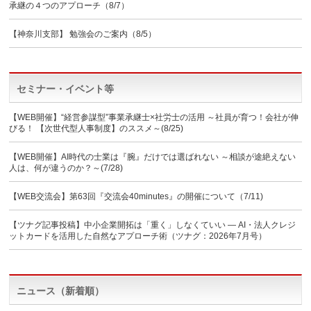
承継の４つのアプローチ（8/7）
【神奈川支部】 勉強会のご案内（8/5）
セミナー・イベント等
【WEB開催】“経営参謀型”事業承継士×社労士の活用 ～社員が育つ！会社が伸
びる！ 【次世代型人事制度】のススメ～(8/25)
【WEB開催】AI時代の士業は『腕』だけでは選ばれない ～相談が途絶えない
人は、何が違うのか？～(7/28)
【WEB交流会】第63回『交流会40minutes』の開催について（7/11)
【ツナグ記事投稿】中小企業開拓は「重く」しなくていい ― AI・法人クレジ
ットカードを活用した自然なアプローチ術（ツナグ：2026年7月号）
ニュース（新着順）