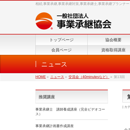
相続,事業承継,事業承継対策,事業承継士,事業承継プランナー
トップページ
協会概要
会員ページ
資格取得講座
ニュース
HOME
»
ニュース
»
交流会（40minutesなど）
»
第13回 
推奨講座
カテ
事業承継士 講師養成講座（完全ビデオコー
ス）
事業承継計画書作成講座