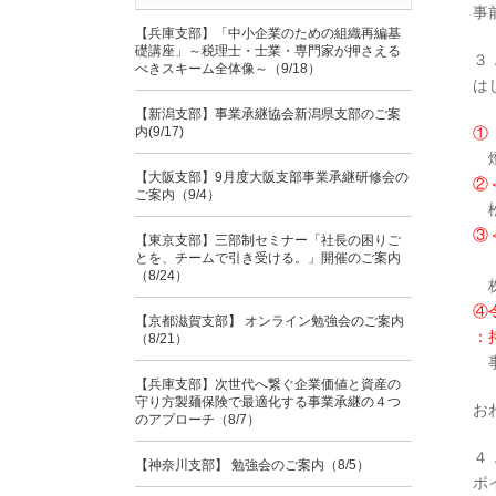
事
【兵庫支部】「中小企業のための組織再編基
礎講座」～税理士・士業・専門家が押さえる
３
べきスキーム全体像～（9/18）
は
【新潟支部】事業承継協会新潟県支部のご案
内(9/17)
①
燈
【大阪支部】9月度大阪支部事業承継研修会の
②
ご案内（9/4）
松
③
【東京支部】三部制セミナー「社長の困りご
とを、チームで引き受ける。」開催のご案内
共
（8/24）
株
④
【京都滋賀支部】 オンライン勉強会のご案内
：
（8/21）
事
【兵庫支部】次世代へ繋ぐ企業価値と資産の
守り方製麺保険で最適化する事業承継の４つ
お
のアプローチ（8/7）
４
【神奈川支部】 勉強会のご案内（8/5）
ポ