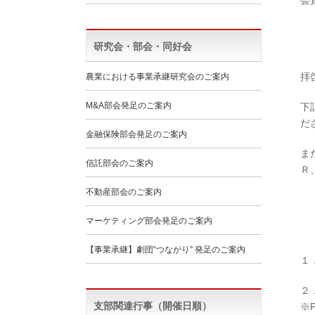
会
研究会・部会・同好会
拝
農業における事業承継研究会のご案内
M&A部会発足のご案内
下
だ
金融保険部会発足のご案内
ま
信託部会のご案内
Ｒ
不動産部会のご案内
マーケティング部会発足のご案内
【事業承継】劇団“つながり” 発足のご案内
１
２
支部関連行事（開催日順）
※