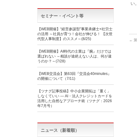
い
セミナー・イベント等
【WEB開催】“経営参謀型”事業承継士×社労士
の活用 ～社員が育つ！会社が伸びる！ 【次世
代型人事制度】のススメ～(8/25)
←
第
【WEB開催】AI時代の士業は『腕』だけでは
選ばれない ～相談が途絶えない人は、何が違
うのか？～(7/28)
【WEB交流会】第63回『交流会40minutes』
の開催について（7/11)
【ツナグ記事投稿】中小企業開拓は「重く」
しなくていい ― AI・法人クレジットカードを
活用した自然なアプローチ術（ツナグ：2026
年7月号）
ニュース（新着順）