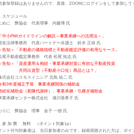
前参加登録はありませんので、直接、ZOOMにログインをして参加して
．スケジュール
じめに 弊協会 代表理事 内藤博 氏
「中小PMIガイドラインの解説～事業承継への活用法～」
友法律事務所 代表パートナー弁護士 鈴木 正靖 氏
＜告知＞「不動産の価格指標と不動産鑑定評価の有用なケース」
尾不動産鑑定事務所 代表 松尾 拓志 氏
＜告知＞「資産運用＆相続・事業承継対策に有効な不動産投資
同出資型（不動産小口化）商品とは？」
式会社コスモスイニシア 北島 祐二 氏
令和3年度補正予算 事業承継関係の補助金
持続化補助金（新陳代謝枠）、事業承継・引継ぎ補助金
業承継センター株式会社 瀬川亜希子 氏
わりに 弊協会 理事 金子 一徳 氏
．参 加 費 無料 （ポイント対象1p）
イント付与対象者は、当日参加者のみです。録画視聴された方は、ポイ