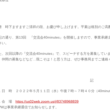
員各位
啓 時下ますますご清祥の段、お慶び申し上げます。平素は格別のご高
記の通り、第13回 『交流会40minutes』を開催しますので、事業
さい。
た、次回以降の『交流会40minutes』で、スピーチする方を募集して
、仲間の募集などなど…我こそは！と思う方は、ぜひ事務局までご連絡
記
．日 時 ２０２２年５月１１日（水）午後７時～７時４０分（40minut
．会 場
https://us02web.zoom.us/j/83748968839
PWは事業承継通信でお知らせします。