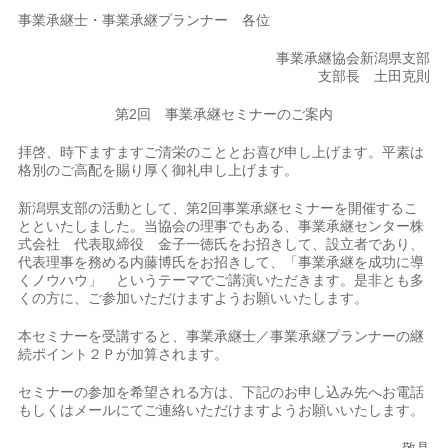
事業承継士・事業承継プランナー 各位
事業承継協会新潟県支部
支部長 土田克則
第2回 事業承継セミナーのご案内
拝啓、時下ますますご清栄のこととお喜び申し上げます。平素は
格別のご高配を賜り厚く御礼申し上げます。
新潟県支部の活動として、第2回事業承継セミナーを開催するこ
とといたしました。当協会の理事でもある、事業承継センター株
式会社 代表取締役 金子一徳氏をお招きして、設立者であり、
代表理事を務める内藤博氏をお招きして、「事業承継を成功に導
くノウハウ」 というテーマでご講演いただきます。是非とも多
くの方に、ご参加いただけますようお願いいたします。
本セミナーを受講すると、事業承継士／事業承継プランナーの継
続ポイント２Ｐが加算されます。
セミナーの参加を希望される方は、下記のお申し込み先へお電話
もしくはメールにてご連絡いただけますようお願いいたします。