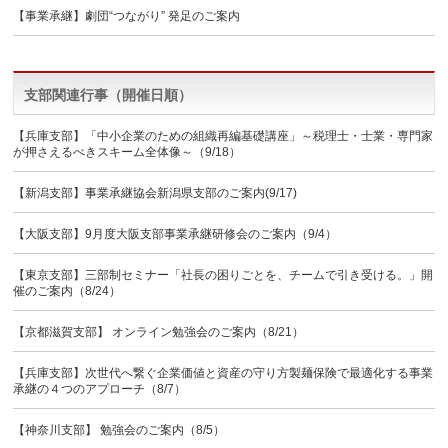
【事業承継】劇団“つながり” 発足のご案内
支部関連行事（開催日順）
【兵庫支部】「中小企業のための組織再編基礎講座」～税理士・士業・専門家
が押さえるべきスキーム全体像～（9/18）
【新潟支部】事業承継協会新潟県支部のご案内(9/17)
【大阪支部】9月度大阪支部事業承継研修会のご案内（9/4）
【東京支部】三部制セミナー「社長の困りごとを、チームで引き受ける。」開
催のご案内（8/24）
【京都滋賀支部】 オンライン勉強会のご案内（8/21）
【兵庫支部】次世代へ繋ぐ企業価値と資産の守り方製麺保険で最適化する事業
承継の４つのアプローチ（8/7）
【神奈川支部】 勉強会のご案内（8/5）