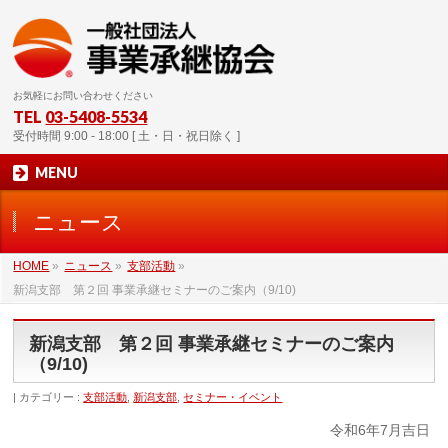
お気軽にお問い合わせください
TEL
03-5408-5534
受付時間 9:00 - 18:00 [ 土・日・祝日除く ]
MENU
ニュース
HOME
»
ニュース
»
支部活動
»
新潟支部 第２回 事業承継セミナーのご案内（9/10)
新潟支部 第２回 事業承継セミナーのご案内
（9/10)
カテゴリー :
支部活動
,
新潟支部
,
セミナー・イベント
令和6年7月吉日