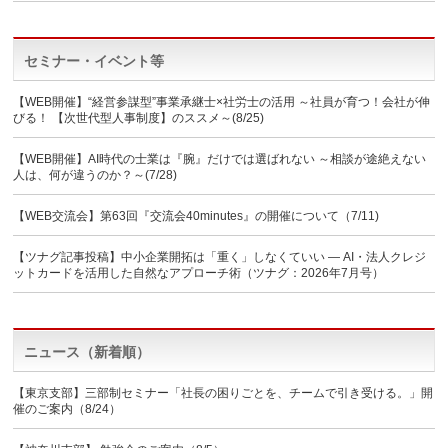
セミナー・イベント等
【WEB開催】“経営参謀型”事業承継士×社労士の活用 ～社員が育つ！会社が伸
びる！ 【次世代型人事制度】のススメ～(8/25)
【WEB開催】AI時代の士業は『腕』だけでは選ばれない ～相談が途絶えない
人は、何が違うのか？～(7/28)
【WEB交流会】第63回『交流会40minutes』の開催について（7/11)
【ツナグ記事投稿】中小企業開拓は「重く」しなくていい ― AI・法人クレジ
ットカードを活用した自然なアプローチ術（ツナグ：2026年7月号）
ニュース（新着順）
【東京支部】三部制セミナー「社長の困りごとを、チームで引き受ける。」開
催のご案内（8/24）