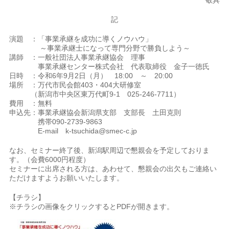
敬具
記
演題 ：「事業承継を成功に導くノウハウ」
～事業承継士になって専門分野で勝負しよう～
講師 ：一般社団法人事業承継協会 理事
事業承継センター株式会社 代表取締役 金子一徳氏
日時 ：令和6年9月2日（月） 18:00 ～ 20:00
場所 ：万代市民会館403・404大研修室
（新潟市中央区東万代町9-1 025-246-7711）
費用 ：無料
申込先：事業承継協会新潟県支部 支部長 土田克則
携帯090-2739-9863
E-mail k-tsuchida@smec-c.jp
なお、セミナー終了後、新潟駅周辺で懇親会を予定しておりま
す。（会費6000円程度）
セミナーに出席される方は、あわせて、懇親会の出欠もご連絡い
ただけますようお願いいたします。
【チラシ】
※チラシの画像をクリックするとPDFが開きます。