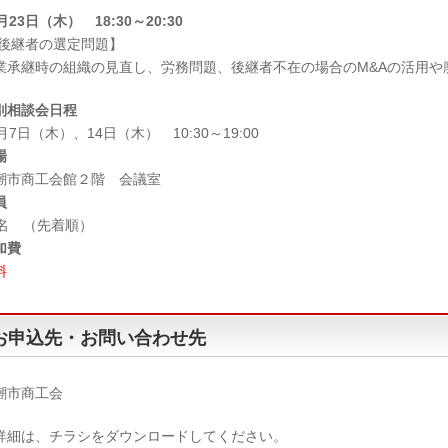
月23日（木） 18:30～20:30
 後継者の選定問題】
業承継時の組織の見直し、労務問題、後継者不在の場合のM&Aの活用や
別相談会日程
月7日（木）、14日（木） 10:30～19:00
場
潮市商工会館２階 会議室
員
0名 （先着順）
加費
料
お申込先・お問い合わせ先
潮市商工会
詳細は、チラシをダウンロードしてください。