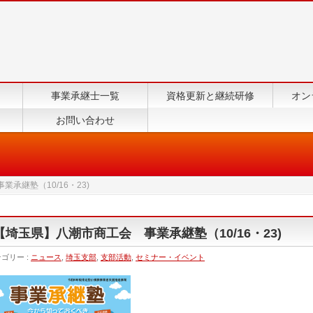
事業承継士一覧
資格更新と継続研修
オン
お問い合わせ
承継塾（10/16・23)
【埼玉県】八潮市商工会 事業承継塾（10/16・23)
ゴリー :
ニュース
,
埼玉支部
,
支部活動
,
セミナー・イベント