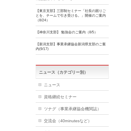
【東京支部】三部制セミナー「社長の困りご
とを、チームで引き受ける。」開催のご案内
（8/24）
【神奈川支部】 勉強会のご案内（8/5）
【新潟支部】事業承継協会新潟県支部のご案
内(9/17)
ニュース（カテゴリー別）
ニュース
資格継続セミナー
ツナグ（事業承継協会機関誌）
交流会（40minutesなど）