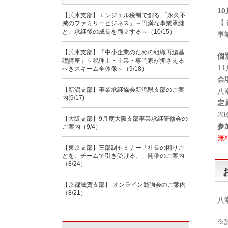
10
【兵庫支部】エンジェル税制で創る 「永久不
【
滅のファミリービジネス」～円満な事業承継
と、承継後の成長を両立する～（10/15）
事
【兵庫支部】「中小企業のための組織再編基
個
礎講座」～税理士・士業・専門家が押さえる
11
べきスキーム全体像～（9/18）
会
【新潟支部】事業承継協会新潟県支部のご案
八
内(9/17)
定
2
【大阪支部】9月度大阪支部事業承継研修会の
参
ご案内（9/4）
無
【東京支部】三部制セミナー「社長の困りご
とを、チームで引き受ける。」開催のご案内
（8/24）
【京都滋賀支部】 オンライン勉強会のご案内
（8/21）
八
※