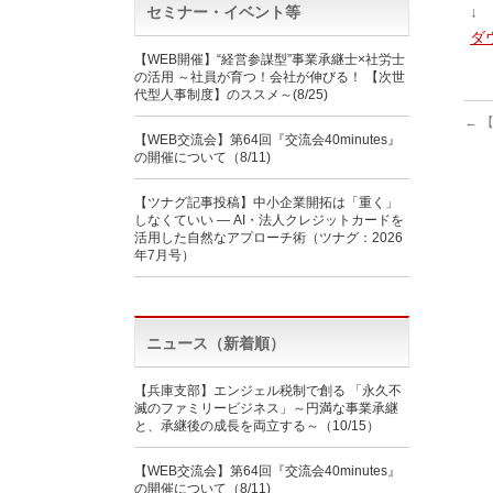
セミナー・イベント等
↓
ダ
【WEB開催】“経営参謀型”事業承継士×社労士
の活用 ～社員が育つ！会社が伸びる！ 【次世
代型人事制度】のススメ～(8/25)
←
【
【WEB交流会】第64回『交流会40minutes』
の開催について（8/11)
【ツナグ記事投稿】中小企業開拓は「重く」
しなくていい ― AI・法人クレジットカードを
活用した自然なアプローチ術（ツナグ：2026
年7月号）
ニュース（新着順）
【兵庫支部】エンジェル税制で創る 「永久不
滅のファミリービジネス」～円満な事業承継
と、承継後の成長を両立する～（10/15）
【WEB交流会】第64回『交流会40minutes』
の開催について（8/11)