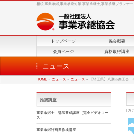
相続,事業承継,事業承継対策,事業承継士,事業承継プランナー
トップページ
協会概要
会員ページ
資格取得講座
ニュース
HOME
»
ニュース
»
ニュース
»
【埼玉県】八潮市商工会 事業
推奨講座
カテ
事業承継士 講師養成講座（完全ビデオコー
ス）
事業承継計画書作成講座