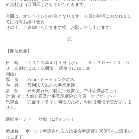
※資料は当日開示とさせていただきます。
今回は、オンラインの会合となります。会員の皆様におかれまし
ては万障お繰り合わ
せの上、ご参加いただきます様、お願い申し上げます。
記
【開催概要】
日 時 ：２０２５年４月９日（水） １８：３０ 〜 ２０：０
０（定例会は18：30開始、研修会は19：00
開始）
場 所 ：Zoom ミーティングのみ
内 容 ：営利法人以外の事業承継
講 師 ：石田知行氏（特定行政書士、中小企業診断士）
対 象 者：支部会員及び事業承継協会会員、オブザーバー
懇親会： 完全オンライン開催のため、今回は開催予定がありま
せん。
継続ポイント ： 対象（1ポイント）
参加費 ： ポイント申請される方は協会申請費1,000円をご請求い
たします。