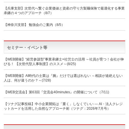
【兵庫支部】次世代へ繋ぐ企業価値と資産の守り方製麺保険で最適化する事業
承継の４つのアプローチ（8/7）
【神奈川支部】 勉強会のご案内（8/5）
セミナー・イベント等
【WEB開催】“経営参謀型”事業承継士×社労士の活用 ～社員が育つ！会社が伸
びる！ 【次世代型人事制度】のススメ～(8/25)
【WEB開催】AI時代の士業は『腕』だけでは選ばれない ～相談が途絶えない
人は、何が違うのか？～(7/28)
【WEB交流会】第63回『交流会40minutes』の開催について（7/11)
【ツナグ記事投稿】中小企業開拓は「重く」しなくていい ― AI・法人クレジ
ットカードを活用した自然なアプローチ術（ツナグ：2026年7月号）