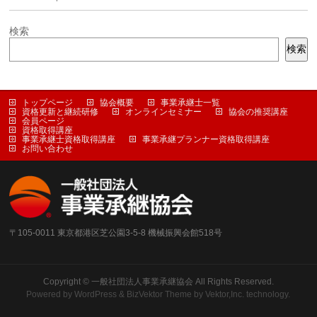
検索
検索
トップページ
協会概要
事業承継士一覧
資格更新と継続研修
オンラインセミナー
協会の推奨講座
会員ページ
資格取得講座
事業承継士資格取得講座
事業承継プランナー資格取得講座
お問い合わせ
〒105-0011 東京都港区芝公園3-5-8 機械振興会館518号
Copyright ©
一般社団法人事業承継協会
All Rights Reserved.
Powered by
WordPress
&
BizVektor Theme
by
Vektor,Inc.
technology.