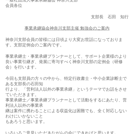
一般社団法人事業承継協会 神奈川支部
会員各位
支部長 石田 知行
事業承継協会神奈川支部主催 勉強会のご案内
神奈川支部会員の皆様には日頃より大変お世話になっておりま
す。支部定例会のご案内です。
事業承継士・事業承継プランナーとして、サポート企業様のより
良い事業引継ぎ、発展に寄与すべく神奈川支部の定例会（研修
会）を行います。
今回も支部員の方々の中から、特定行政書士・中小企業診断士で
ある支部長の石田知
行より、「営利法人以外の事業承継」というテーマでお話をさせ
ていただきます。
事業承継士／事業承継プランナーとして活動をするにあたり、営
利法人以外の事業承
継は案件に携わることによる収益化は困難でも、全く対応しない
わけにいかないこと
もあろうと思います。
いろいろご意見いただきながらの会にできればと思います。