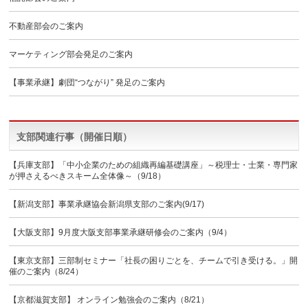
不動産部会のご案内
マーケティング部会発足のご案内
【事業承継】劇団“つながり” 発足のご案内
支部関連行事（開催日順）
【兵庫支部】「中小企業のための組織再編基礎講座」～税理士・士業・専門家
が押さえるべきスキーム全体像～（9/18）
【新潟支部】事業承継協会新潟県支部のご案内(9/17)
【大阪支部】9月度大阪支部事業承継研修会のご案内（9/4）
【東京支部】三部制セミナー「社長の困りごとを、チームで引き受ける。」開
催のご案内（8/24）
【京都滋賀支部】 オンライン勉強会のご案内（8/21）