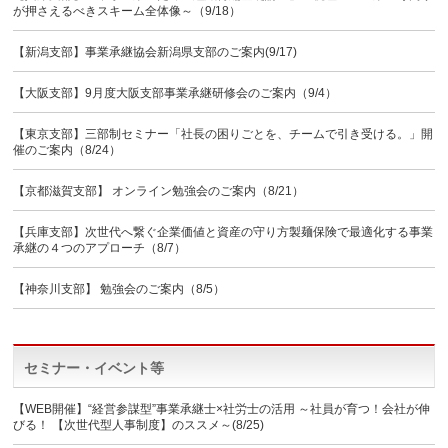
が押さえるべきスキーム全体像～（9/18）
【新潟支部】事業承継協会新潟県支部のご案内(9/17)
【大阪支部】9月度大阪支部事業承継研修会のご案内（9/4）
【東京支部】三部制セミナー「社長の困りごとを、チームで引き受ける。」開
催のご案内（8/24）
【京都滋賀支部】 オンライン勉強会のご案内（8/21）
【兵庫支部】次世代へ繋ぐ企業価値と資産の守り方製麺保険で最適化する事業
承継の４つのアプローチ（8/7）
【神奈川支部】 勉強会のご案内（8/5）
セミナー・イベント等
【WEB開催】“経営参謀型”事業承継士×社労士の活用 ～社員が育つ！会社が伸
びる！ 【次世代型人事制度】のススメ～(8/25)