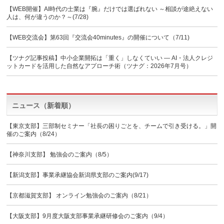
【WEB開催】AI時代の士業は『腕』だけでは選ばれない ～相談が途絶えない
人は、何が違うのか？～(7/28)
【WEB交流会】第63回『交流会40minutes』の開催について（7/11)
【ツナグ記事投稿】中小企業開拓は「重く」しなくていい ― AI・法人クレジ
ットカードを活用した自然なアプローチ術（ツナグ：2026年7月号）
ニュース（新着順）
【東京支部】三部制セミナー「社長の困りごとを、チームで引き受ける。」開
催のご案内（8/24）
【神奈川支部】 勉強会のご案内（8/5）
【新潟支部】事業承継協会新潟県支部のご案内(9/17)
【京都滋賀支部】 オンライン勉強会のご案内（8/21）
【大阪支部】9月度大阪支部事業承継研修会のご案内（9/4）