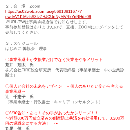
２．会 場 Zoom
https://us02web.zoom.us/j/86913811677?
pwd=V1l1MzlsS3IzZHJCUnNyMVRkYnRHdz09
※URL/PWは事業承継通信でお知らせします。
事前参加登録はありませんので、直接、ZOOMにログインをして
参加してください。
３．スケジュール
はじめに 弊協会 理事
〇事業承継士が支援業だけでなく実業をやるメリット
荒井 翔太 氏
株式会社FIRE総合研究所 代表取締役（事業承継士・中小企業診
断士）
〇個人と会社の未来をデザイン ～個人のありたい姿から考える
事業承継～
辻 千恵子 氏
（事業承継士・行政書士・キャリアコンサルタント）
〇6/30告知：あっ！その手があったかシリーズ！！
〜満額800万円積立済みの倒産防止共済を有効活用して、3,200万
円の退職金にする方法！！〜
丸尾 健 氏