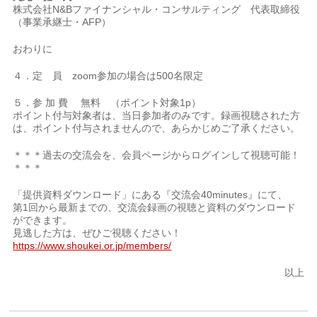
株式会社N&Bファイナンシャル・コンサルティング 代表取締役
（事業承継士・AFP）
おわりに
４．定 員 zoom参加の場合は500名限定
５．参 加 費 無料 （ポイント対象1p）
ポイント付与対象者は、当日参加者のみです。録画視聴された方
は、ポイント付与されませんので、あらかじめご了承ください。
＊＊＊過去の交流会を、会員ページからログインして視聴可能！
＊＊＊
「提供資料ダウンロード」にある『交流会40minutes』にて、
第1回から最新までの、交流会録画の視聴と資料のダウンロード
ができます。
見逃した方は、ぜひご視聴ください！
https://www.shoukei.or.jp/members/
以上