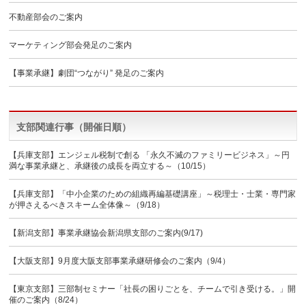
不動産部会のご案内
マーケティング部会発足のご案内
【事業承継】劇団“つながり” 発足のご案内
支部関連行事（開催日順）
【兵庫支部】エンジェル税制で創る 「永久不滅のファミリービジネス」～円
満な事業承継と、承継後の成長を両立する～（10/15）
【兵庫支部】「中小企業のための組織再編基礎講座」～税理士・士業・専門家
が押さえるべきスキーム全体像～（9/18）
【新潟支部】事業承継協会新潟県支部のご案内(9/17)
【大阪支部】9月度大阪支部事業承継研修会のご案内（9/4）
【東京支部】三部制セミナー「社長の困りごとを、チームで引き受ける。」開
催のご案内（8/24）