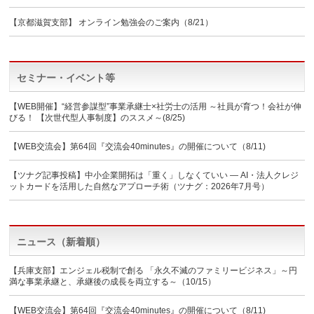
【京都滋賀支部】 オンライン勉強会のご案内（8/21）
セミナー・イベント等
【WEB開催】“経営参謀型”事業承継士×社労士の活用 ～社員が育つ！会社が伸
びる！ 【次世代型人事制度】のススメ～(8/25)
【WEB交流会】第64回『交流会40minutes』の開催について（8/11)
【ツナグ記事投稿】中小企業開拓は「重く」しなくていい ― AI・法人クレジ
ットカードを活用した自然なアプローチ術（ツナグ：2026年7月号）
ニュース（新着順）
【兵庫支部】エンジェル税制で創る 「永久不滅のファミリービジネス」～円
満な事業承継と、承継後の成長を両立する～（10/15）
【WEB交流会】第64回『交流会40minutes』の開催について（8/11)