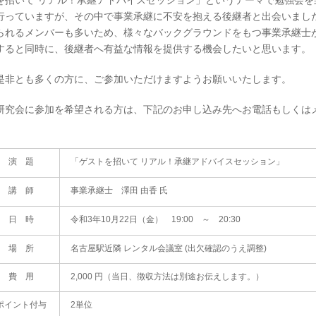
を招いて リアル！承継アドバイスセッション」というテーマで勉強会
行っていますが、その中で事業承継に不安を抱える後継者と出会いまし
られるメンバーも多いため、様々なバックグラウンドをもつ事業承継士
すると同時に、後継者へ有益な情報を提供する機会したいと思います。
非とも多くの方に、ご参加いただけますようお願いいたします。
究会に参加を希望される方は、下記のお申し込み先へお電話もしくは
。
演 題
「ゲストを招いて リアル！承継アドバイスセッション」
講 師
事業承継士 澤田 由香 氏
日 時
令和3年10月22日（金） 19:00 ～ 20:30
場 所
名古屋駅近隣 レンタル会議室 (出欠確認のうえ調整)
費 用
2,000 円（当日、徴収方法は別途お伝えします。）
ポイント付与
2単位