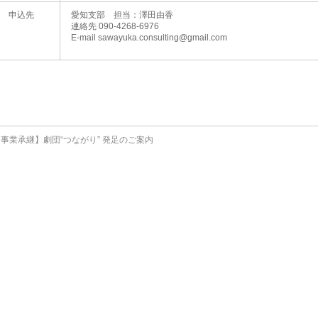
申込先
愛知支部 担当：澤田由香
連絡先 090-4268-6976
E-mail sawayuka.consulting@gmail.com
事業承継】劇団“つながり” 発足のご案内