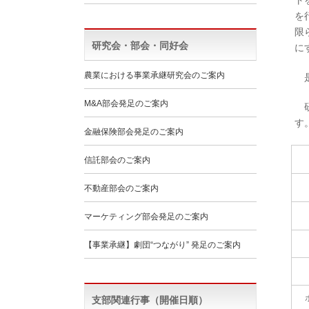
ト
を
限
研究会・部会・同好会
に
農業における事業承継研究会のご案内
是
M&A部会発足のご案内
研
す
金融保険部会発足のご案内
信託部会のご案内
不動産部会のご案内
マーケティング部会発足のご案内
【事業承継】劇団“つながり” 発足のご案内
支部関連行事（開催日順）