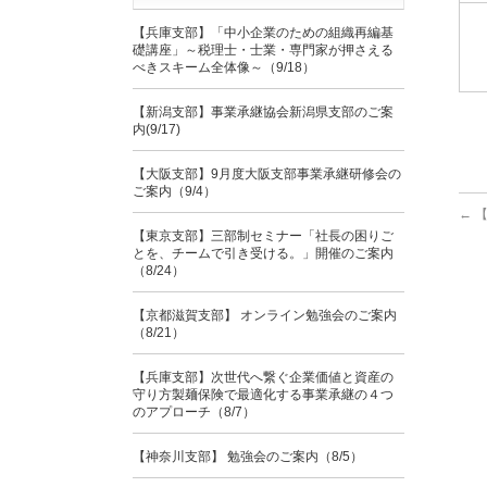
【兵庫支部】「中小企業のための組織再編基
礎講座」～税理士・士業・専門家が押さえる
べきスキーム全体像～（9/18）
【新潟支部】事業承継協会新潟県支部のご案
内(9/17)
【大阪支部】9月度大阪支部事業承継研修会の
ご案内（9/4）
←
【
【東京支部】三部制セミナー「社長の困りご
とを、チームで引き受ける。」開催のご案内
（8/24）
【京都滋賀支部】 オンライン勉強会のご案内
（8/21）
【兵庫支部】次世代へ繋ぐ企業価値と資産の
守り方製麺保険で最適化する事業承継の４つ
のアプローチ（8/7）
【神奈川支部】 勉強会のご案内（8/5）