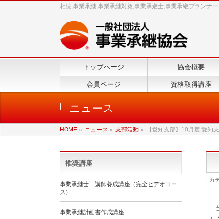
相続,事業承継,事業承継対策,事業承継士,事業承継プランナー
トップページ
協会概要
会員ページ
資格取得講座
ニュース
HOME
»
ニュース
»
支部活動
»
【愛知支部】10月度 愛知支
推奨講座
カテ
事業承継士 講師養成講座（完全ビデオコー
ス）
当
事業承継計画書作成講座