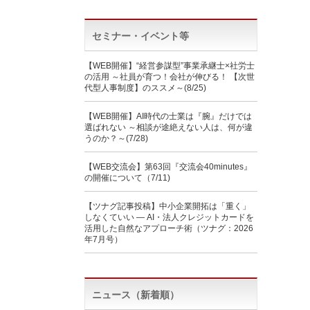
セミナー・イベント等
【WEB開催】“経営参謀型”事業承継士×社労士
の活用 ～社員が育つ！会社が伸びる！ 【次世
代型人事制度】のススメ～(8/25)
【WEB開催】AI時代の士業は『腕』だけでは
選ばれない ～相談が途絶えない人は、何が違
うのか？～(7/28)
【WEB交流会】第63回『交流会40minutes』
の開催について（7/11)
【ツナグ記事投稿】中小企業開拓は「重く」
しなくていい ― AI・法人クレジットカードを
活用した自然なアプローチ術（ツナグ：2026
年7月号）
ニュース（新着順）