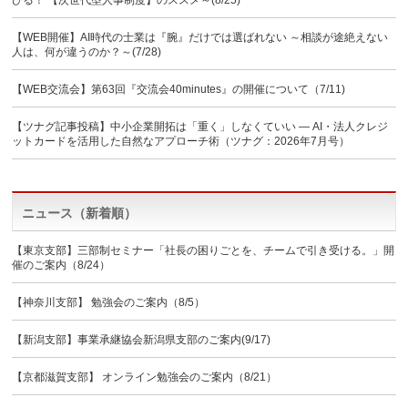
びる！ 【次世代型人事制度】のススメ～(8/25)
【WEB開催】AI時代の士業は『腕』だけでは選ばれない ～相談が途絶えない
人は、何が違うのか？～(7/28)
【WEB交流会】第63回『交流会40minutes』の開催について（7/11)
【ツナグ記事投稿】中小企業開拓は「重く」しなくていい ― AI・法人クレジ
ットカードを活用した自然なアプローチ術（ツナグ：2026年7月号）
ニュース（新着順）
【東京支部】三部制セミナー「社長の困りごとを、チームで引き受ける。」開
催のご案内（8/24）
【神奈川支部】 勉強会のご案内（8/5）
【新潟支部】事業承継協会新潟県支部のご案内(9/17)
【京都滋賀支部】 オンライン勉強会のご案内（8/21）