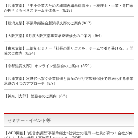
【兵庫支部】「中小企業のための組織再編基礎講座」～税理士・士業・専門家
が押さえるべきスキーム全体像～（9/18）
【新潟支部】事業承継協会新潟県支部のご案内(9/17)
【大阪支部】9月度大阪支部事業承継研修会のご案内（9/4）
【東京支部】三部制セミナー「社長の困りごとを、チームで引き受ける。」開
催のご案内（8/24）
【京都滋賀支部】 オンライン勉強会のご案内（8/21）
【兵庫支部】次世代へ繋ぐ企業価値と資産の守り方製麺保険で最適化する事業
承継の４つのアプローチ（8/7）
【神奈川支部】 勉強会のご案内（8/5）
セミナー・イベント等
【WEB開催】“経営参謀型”事業承継士×社労士の活用 ～社員が育つ！会社が伸