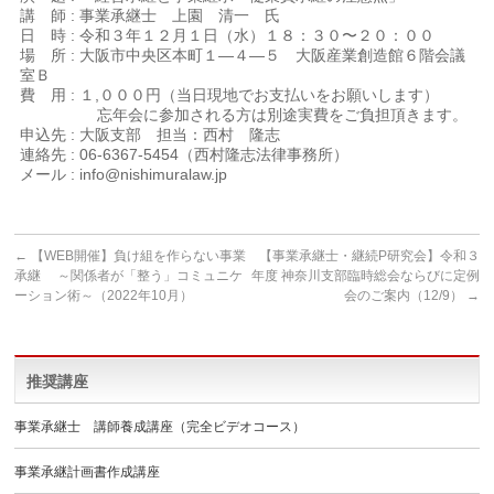
講 師 : 事業承継士 上園 清一 氏
日 時 : 令和３年１２月１日（水）１８：３０〜２０：００
場 所 : 大阪市中央区本町１―４―５ 大阪産業創造館６階会議
室Ｂ
費 用 : １,０００円（当日現地でお支払いをお願いします）
忘年会に参加される方は別途実費をご負担頂きます。
申込先 : 大阪支部 担当：西村 隆志
連絡先 : 06-6367-5454（西村隆志法律事務所）
メール : info@nishimuralaw.jp
←
【WEB開催】負け組を作らない事業
【事業承継士・継続P研究会】令和３
承継 ～関係者が「整う」コミュニケ
年度 神奈川支部臨時総会ならびに定例
ーション術～（2022年10月）
会のご案内（12/9）
→
推奨講座
事業承継士 講師養成講座（完全ビデオコース）
事業承継計画書作成講座