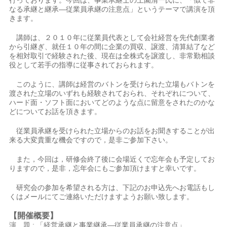
行っております。今回は、事業承継士の上園清一氏に、「似て非
なる承継と継承―従業員承継の注意点」というテーマで講演を頂
きます。
講師は、２０１０年に従業員代表として会社経営を先代創業者
から引継ぎ、就任１０年の間に企業の買収、譲渡、清算結了など
を相対取引で経験された後、現在は全株式を譲渡し、非常勤相談
役として若手の指導に従事されておられます。
このように、講師は経営のバトンを受けられた立場もバトンを
渡された立場のいずれも経験されておられ、それぞれについて、
ハード面・ソフト面においてどのような点に留意をされたのかな
どについてお話を頂きます。
従業員承継を受けられた立場からのお話をお聞きすることが出
来る大変貴重な機会ですので，是非ご参加下さい。
また，今回は，研修会終了後に会場近くで忘年会も予定してお
りますので，是非，忘年会にもご参加頂けますと幸いです。
研究会の参加を希望される方は、下記のお申込先へお電話もし
くはメールにてご連絡いただけますようお願い致します。
【開催概要】
演 題 : 「経営承継と事業継承―従業員承継の注意点」