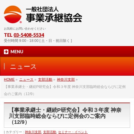
お気軽にお問い合わせください
TEL
03-5408-5534
受付時間 9:00 - 18:00 [ 土・日・祝日除く ]
MENU
ニュース
HOME
»
ニュース
»
支部活動
»
神奈川支部
»
【事業承継士・継続P研究会】令和３年度 神奈川支部臨時総会ならびに定例
会のご案内（12/9）
【事業承継士・継続P研究会】令和３年度 神奈
川支部臨時総会ならびに定例会のご案内
（12/9）
カテゴリー :
神奈川支部
,
支部活動
,
セミナー・イベント