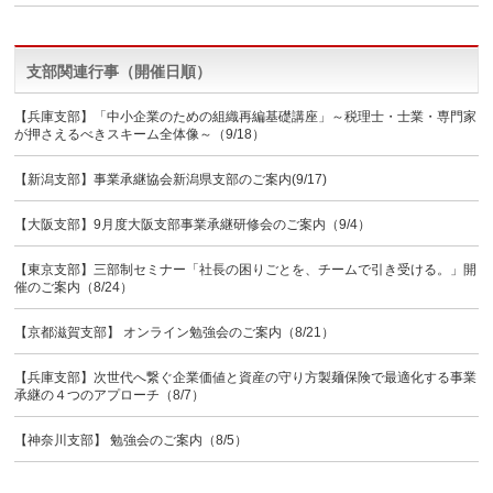
支部関連行事（開催日順）
【兵庫支部】「中小企業のための組織再編基礎講座」～税理士・士業・専門家
が押さえるべきスキーム全体像～（9/18）
【新潟支部】事業承継協会新潟県支部のご案内(9/17)
【大阪支部】9月度大阪支部事業承継研修会のご案内（9/4）
【東京支部】三部制セミナー「社長の困りごとを、チームで引き受ける。」開
催のご案内（8/24）
【京都滋賀支部】 オンライン勉強会のご案内（8/21）
【兵庫支部】次世代へ繋ぐ企業価値と資産の守り方製麺保険で最適化する事業
承継の４つのアプローチ（8/7）
【神奈川支部】 勉強会のご案内（8/5）