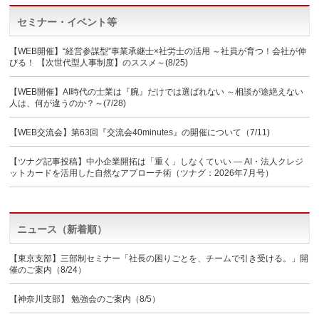
セミナー・イベント等
【WEB開催】“経営参謀型”事業承継士×社労士の活用 ～社員が育つ！会社が伸
びる！ 【次世代型人事制度】のススメ～(8/25)
【WEB開催】AI時代の士業は『腕』だけでは選ばれない ～相談が途絶えない
人は、何が違うのか？～(7/28)
【WEB交流会】第63回『交流会40minutes』の開催について（7/11)
【ツナグ記事投稿】中小企業開拓は「重く」しなくていい ― AI・法人クレジ
ットカードを活用した自然なアプローチ術（ツナグ：2026年7月号）
ニュース（新着順）
【東京支部】三部制セミナー「社長の困りごとを、チームで引き受ける。」開
催のご案内（8/24）
【神奈川支部】 勉強会のご案内（8/5）