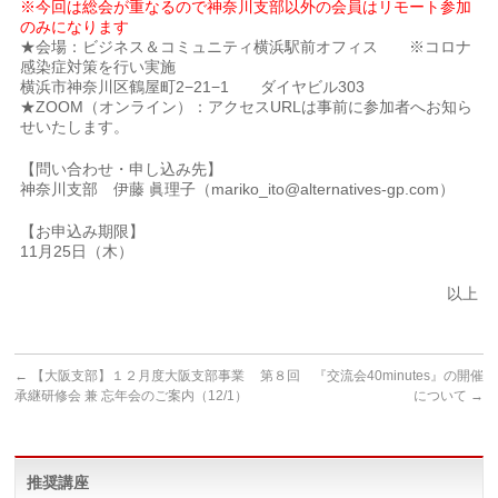
※今回は総会が重なるので神奈川支部以外の会員はリモート参加
のみになります
★会場：ビジネス＆コミュニティ横浜駅前オフィス ※コロナ
感染症対策を行い実施
横浜市神奈川区鶴屋町2−21−1 ダイヤビル303
★ZOOM（オンライン）：アクセスURLは事前に参加者へお知ら
せいたします。
【問い合わせ・申し込み先】
神奈川支部 伊藤 眞理子（mariko_ito@alternatives-gp.com）
【お申込み期限】
11月25日（木）
以上
←
【大阪支部】１２月度大阪支部事業
第８回 『交流会40minutes』の開催
承継研修会 兼 忘年会のご案内（12/1）
について
→
推奨講座