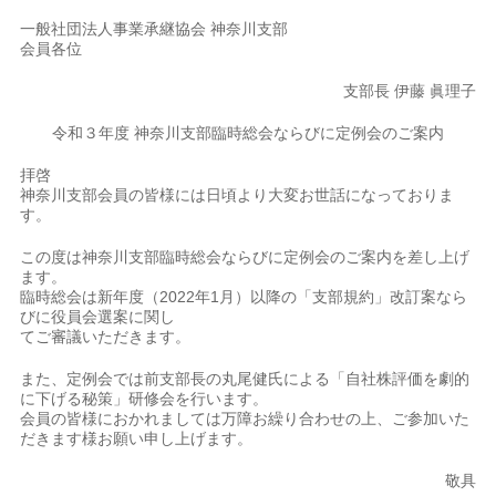
一般社団法人事業承継協会 神奈川支部
会員各位
支部長 伊藤 眞理子
令和３年度 神奈川支部臨時総会ならびに定例会のご案内
拝啓
神奈川支部会員の皆様には日頃より大変お世話になっておりま
す。
この度は神奈川支部臨時総会ならびに定例会のご案内を差し上げ
ます。
臨時総会は新年度（2022年1月）以降の「支部規約」改訂案なら
びに役員会選案に関し
てご審議いただきます。
また、定例会では前支部長の丸尾健氏による「自社株評価を劇的
に下げる秘策」研修会を行います。
会員の皆様におかれましては万障お繰り合わせの上、ご参加いた
だきます様お願い申し上げます。
敬具