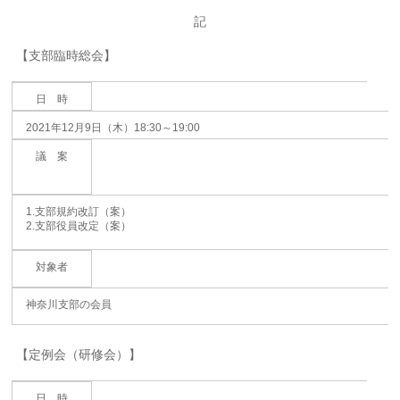
記
【支部臨時総会】
日 時
2021年12月9日（木）18:30～19:00
議 案
1.支部規約改訂（案）
2.支部役員改定（案）
対象者
神奈川支部の会員
【定例会（研修会）】
日 時