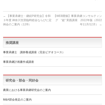
←
【事業承継士・継続P研究会】令和
【WEB開催】事業承継コンサルティン
３年度 神奈川支部臨時総会ならびに定
グ “超” 実践講座 2022年版（2022
例会のご案内（12/9）
年11月/12月）
→
推奨講座
事業承継士 講師養成講座（完全ビデオコース）
事業承継計画書作成講座
研究会・部会・同好会
農業における事業承継研究会のご案内
M&A部会発足のご案内