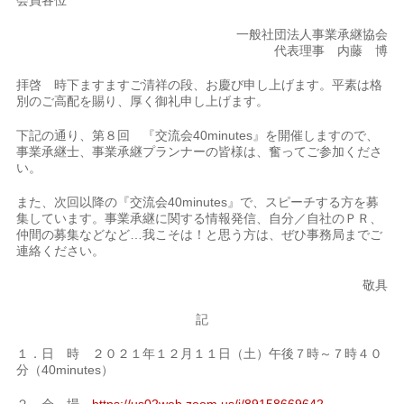
会員各位
一般社団法人事業承継協会
代表理事 内藤 博
拝啓 時下ますますご清祥の段、お慶び申し上げます。平素は格
別のご高配を賜り、厚く御礼申し上げます。
下記の通り、第８回 『交流会40minutes』を開催しますので、
事業承継士、事業承継プランナーの皆様は、奮ってご参加くださ
い。
また、次回以降の『交流会40minutes』で、スピーチする方を募
集しています。事業承継に関する情報発信、自分／自社のＰＲ、
仲間の募集などなど…我こそは！と思う方は、ぜひ事務局までご
連絡ください。
敬具
記
１．日 時 ２０２１年１２月１１日（土）午後７時～７時４０
分（40minutes）