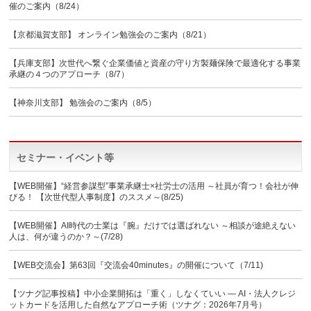
催のご案内（8/24）
【京都滋賀支部】 オンライン勉強会のご案内（8/21）
【兵庫支部】次世代へ繋ぐ企業価値と資産の守り方製麺保険で最適化する事業
承継の４つのアプローチ（8/7）
【神奈川支部】 勉強会のご案内（8/5）
セミナー・イベント等
【WEB開催】“経営参謀型”事業承継士×社労士の活用 ～社員が育つ！会社が伸
びる！ 【次世代型人事制度】のススメ～(8/25)
【WEB開催】AI時代の士業は『腕』だけでは選ばれない ～相談が途絶えない
人は、何が違うのか？～(7/28)
【WEB交流会】第63回『交流会40minutes』の開催について（7/11)
【ツナグ記事投稿】中小企業開拓は「重く」しなくていい ― AI・法人クレジ
ットカードを活用した自然なアプローチ術（ツナグ：2026年7月号）