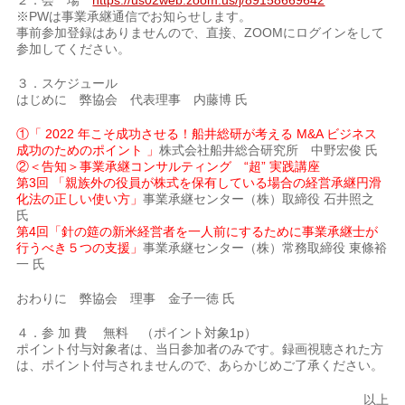
２．会 場
https://us02web.zoom.us/j/89158669642
※PWは事業承継通信でお知らせします。
事前参加登録はありませんので、直接、ZOOMにログインをして
参加してください。
３．スケジュール
はじめに 弊協会 代表理事 内藤博 氏
①「 2022 年こそ成功させる！船井総研が考える M&A ビジネス
成功のためのポイント 」
株式会社船井総合研究所 中野宏俊 氏
②＜告知＞事業承継コンサルティング “超” 実践講座
第3回 「親族外の役員が株式を保有している場合の経営承継円滑
化法の正しい使い方」
事業承継センター（株）取締役 石井照之
氏
第4回「針の筵の新米経営者を一人前にするために事業承継士が
行うべき５つの支援」
事業承継センター（株）常務取締役 東條裕
一 氏
おわりに 弊協会 理事 金子一徳 氏
４．参 加 費 無料 （ポイント対象1p）
ポイント付与対象者は、当日参加者のみです。録画視聴された方
は、ポイント付与されませんので、あらかじめご了承ください。
以上