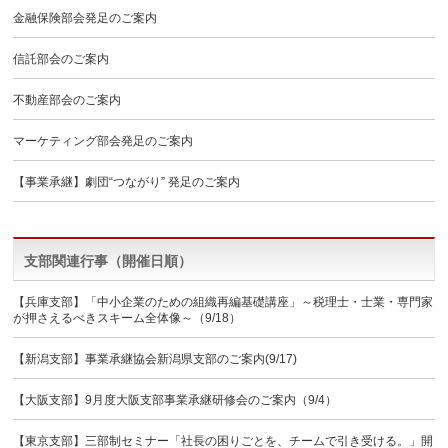
金融保険部会発足のご案内
信託部会のご案内
不動産部会のご案内
マーケティング部会発足のご案内
【事業承継】劇団“つながり” 発足のご案内
支部関連行事（開催日順）
【兵庫支部】「中小企業のための組織再編基礎講座」～税理士・士業・専門家
が押さえるべきスキーム全体像～（9/18）
【新潟支部】事業承継協会新潟県支部のご案内(9/17)
【大阪支部】9月度大阪支部事業承継研修会のご案内（9/4）
【東京支部】三部制セミナー「社長の困りごとを、チームで引き受ける。」開